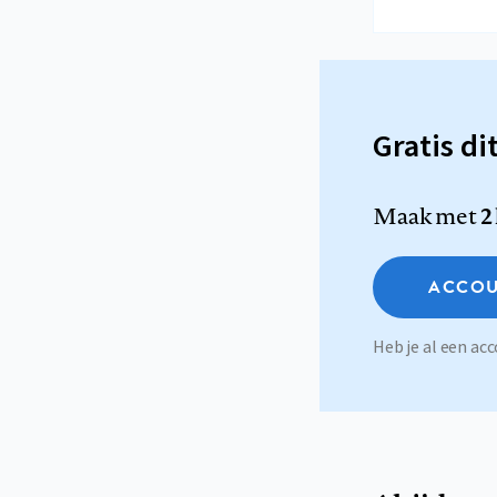
Gratis di
Maak met
2
ACCOU
Heb je al een a