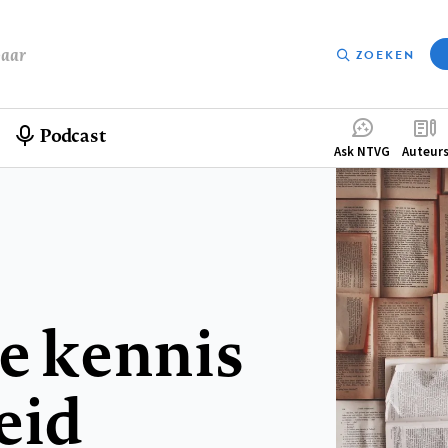
baar
ZOEKEN
Podcast
Compleme
Ask NTVG
Auteur
menu
de kennis
eid