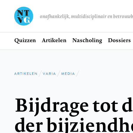
onafhankelijk, multidisciplinair en betrouw
Home
Quizzen
Artikelen
Nascholing
Dossiers
Hoofdnavigatie
ARTIKELEN
VARIA
MEDIA
Kruimelpad
Bijdrage tot 
der bijziendh