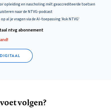
oor opleiding en nascholing mét geaccrediteerde toetsen
uisteren naar de NTVG-podcast
p al je vragen via de AI-toepassing 'Ask NTVG'
itaal ntvg abonnement
aand!
 DIGITAAL
 voet volgen?