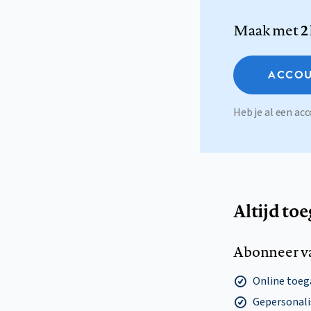
Maak met
2
ACCOU
Heb je al een a
Altijd to
Abonneer v
Online toega
Gepersonalis