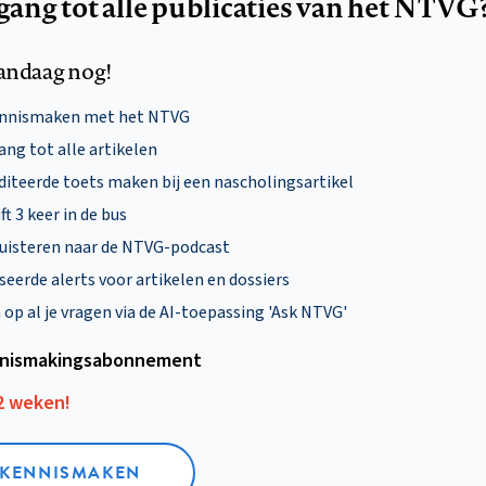
egang tot alle publicaties van het NTVG
andaag nog!
ennismaken met het NTVG
ng tot alle artikelen
diteerde toets maken bij een nascholingsartikel
ft 3 keer in de bus
uisteren naar de NTVG-podcast
eerde alerts voor artikelen en dossiers
p al je vragen via de AI-toepassing 'Ask NTVG'
nismakings­abonnement
12 weken!
L KENNISMAKEN