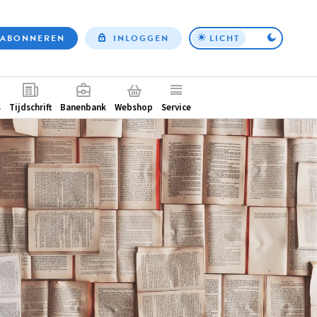
ABONNEREN
INLOGGEN
LICHT
Top
nav
ntair
s
Tijdschrift
Banenbank
Webshop
Service