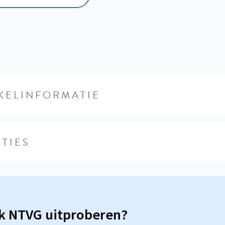
KELINFORMATIE
TIES
sk NTVG uitproberen?