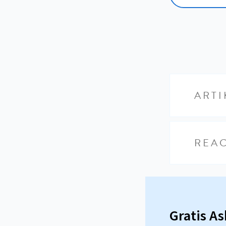
ARTI
REAC
Gratis A