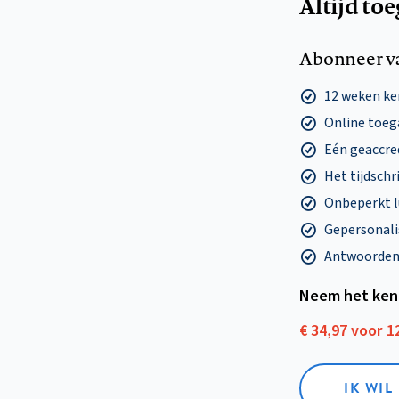
Altijd to
Abonneer v
12 weken k
Online toega
Eén geaccre
Het tijdschri
Onbeperkt l
Gepersonalis
Antwoorden o
Neem het ken
€ 34,97 voor 
IK WI