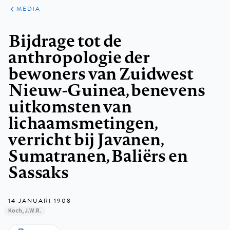
ARTIKELEN
VARIA
MEDIA
Kruimelpad
Bijdrage tot de
anthropologie der
bewoners van Zuidwest
Nieuw-Guinea, benevens
uitkomsten van
lichaamsmetingen,
verricht bij Javanen,
Sumatranen, Baliërs en
Sassaks
14 JANUARI 1908
Koch, J.W.R.