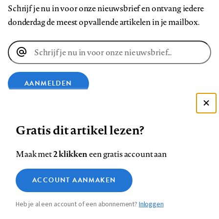
Schrijf je nu in voor onze nieuwsbrief en ontvang iedere
donderdag de meest opvallende artikelen in je mailbox.
E-
mailadres
AANMELDEN
Deze site gebruikt cookies
VOLG ONS OP
Gratis dit artikel lezen?
Zie onze cookie policy
ACCEPTEER AANBEVOLEN INSTELLINGEN
Volg
Volg
Volg
Volg
Volg
Volg
2 klikken
Maak met
een gratis account aan
ons
ons
ons
ons
ons
ons
Functionele cookies
op
op
op
op
op
op
Contact
Colofon
Disclaimer
Privacy
About us
ACCOUNT AANMAKEN
Medische vragen verdienen
Sluiten
Footer
Analytische cookies
Facebook
LinkedIn
Bluesky
Instagram
YouTube
Pinterest
betrouwbare antwoorden
Heb je al een account of een abonnement?
Inloggen
Marketing cookies
navigation
STEL ZE NU AAN ASK NTVG