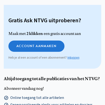
Gratis Ask NTVG uitproberen?
2 klikken
Maak met
een gratis account aan
ACCOUNT AANMAKEN
Heb je al een account of een abonnement?
Inloggen
Altijd toegang tot alle publicaties van het NTVG?
Abonneer vandaag nog!
Online toegang tot alle artikelen
Gepersonaliseerde alerts voor artikelen en dossiers