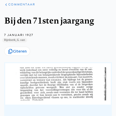
ARTIKELEN
OPINIE
COMMENTAAR
Kruimelpad
Bij den 71sten jaargang
7 JANUARI 1927
Rijnberk, G. van
Citeren