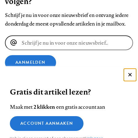
volgen?
Schrijf je nu in voor onze nieuwsbrief en ontvang iedere
donderdag de meest opvallende artikelen in je mailbox.
E-
mailadres
AANMELDEN
Deze site gebruikt cookies
VOLG ONS OP
Gratis dit artikel lezen?
Zie onze cookie policy
ACCEPTEER AANBEVOLEN INSTELLINGEN
Volg
Volg
Volg
Volg
Volg
Volg
2 klikken
Maak met
een gratis account aan
ons
ons
ons
ons
ons
ons
Functionele cookies
op
op
op
op
op
op
Contact
Colofon
Disclaimer
Privacy
About us
ACCOUNT AANMAKEN
Medische vragen verdienen
Sluiten
Footer
Analytische cookies
Facebook
LinkedIn
Bluesky
Instagram
YouTube
Pinterest
betrouwbare antwoorden