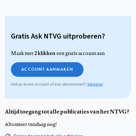
Gratis Ask NTVG uitproberen?
2 klikken
Maak met
een gratis account aan
ACCOUNT AANMAKEN
Heb je al een account of een abonnement?
Inloggen
Altijd toegang tot alle publicaties van het NTVG?
Abonneer vandaag nog!