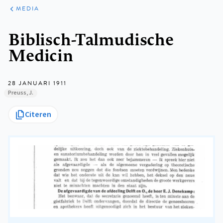
ARTIKELEN
VARIA
MEDIA
Kruimelpad
Biblisch-Talmudische
Medicin
28 JANUARI 1911
Preuss, J.
Citeren