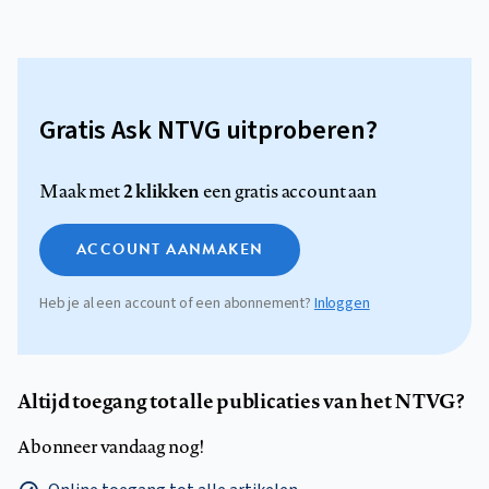
Gratis Ask NTVG uitproberen?
2 klikken
Maak met
een gratis account aan
ACCOUNT AANMAKEN
Heb je al een account of een abonnement?
Inloggen
Altijd toegang tot alle publicaties van het NTVG?
Abonneer vandaag nog!