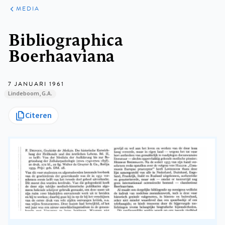
ARTIKELEN
VARIA
MEDIA
Kruimelpad
Bibliographica
Boerhaaviana
7 JANUARI 1961
Lindeboom, G.A.
Citeren