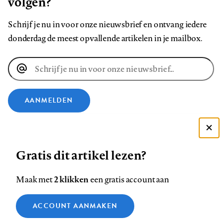
volgen?
Schrijf je nu in voor onze nieuwsbrief en ontvang iedere
donderdag de meest opvallende artikelen in je mailbox.
E-
mailadres
AANMELDEN
VOLG ONS OP
Deze site gebruikt cookies
Gratis dit artikel lezen?
Zie onze cookie policy
Volg
Volg
Volg
Volg
Volg
Volg
ACCEPTEER AANBEVOLEN INSTELLINGEN
2 klikken
Maak met
een gratis account aan
ons
ons
ons
ons
ons
ons
op
op
op
op
op
op
Contact
Colofon
Disclaimer
Privacy
About us
Functionele cookies
ACCOUNT AANMAKEN
Footer
Facebook
LinkedIn
Bluesky
Instagram
YouTube
Pinterest
Medische vragen verdienen
Sluiten
Analytische cookies
betrouwbare antwoorden