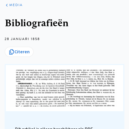
ARTIKELEN
VARIA
MEDIA
Kruimelpad
Bibliografieën
28 JANUARI 1858
Citeren