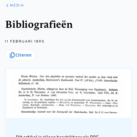
ARTIKELEN
VARIA
MEDIA
Kruimelpad
Bibliografieën
11 FEBRUARI 1890
Citeren