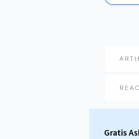
ARTI
REAC
Gratis A