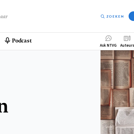
baar
ZOEKEN
Podcast
Compleme
Ask NTVG
Auteur
menu
n