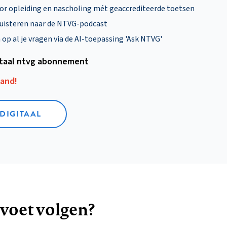
oor opleiding en nascholing mét geaccrediteerde toetsen
uisteren naar de NTVG-podcast
p al je vragen via de AI-toepassing 'Ask NTVG'
itaal ntvg abonnement
aand!
 DIGITAAL
 voet volgen?