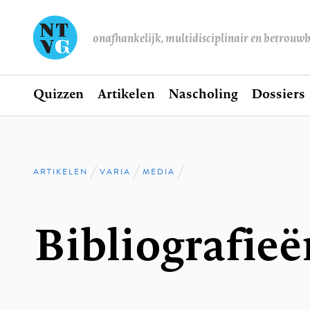
onafhankelijk, multidisciplinair en betrouw
Home
Quizzen
Artikelen
Nascholing
Dossiers
Hoofdnavigatie
ARTIKELEN
VARIA
MEDIA
Kruimelpad
Bibliografieë