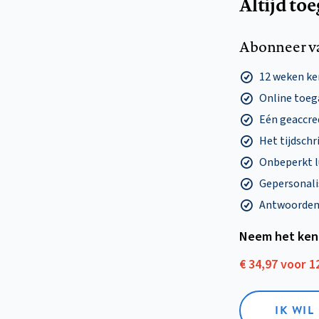
Altijd to
Abonneer v
12 weken k
Online toega
Eén geaccre
Het tijdschri
Onbeperkt l
Gepersonalis
Antwoorden o
Neem het ken
€ 34,97 voor 
IK WI