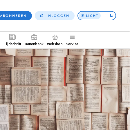
ABONNEREN
INLOGGEN
LICHT
Top
nav
ntair
s
Tijdschrift
Banenbank
Webshop
Service