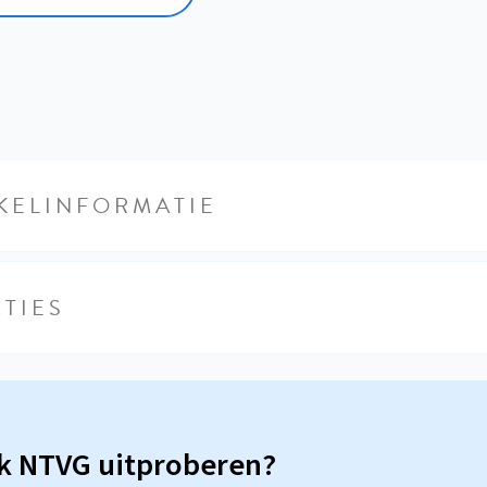
KELINFORMATIE
TIES
sk NTVG uitproberen?