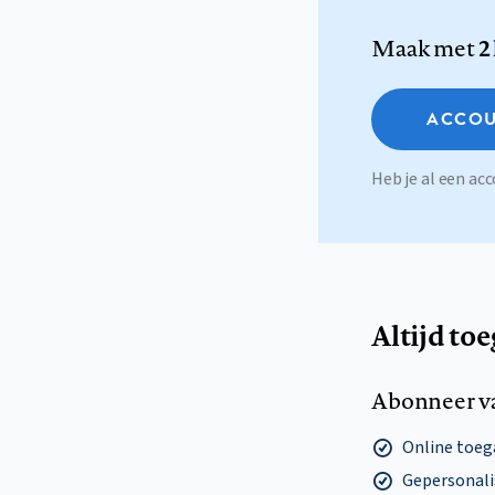
Maak met
2
ACCOU
Heb je al een a
Altijd to
Abonneer v
Online toega
Gepersonalis