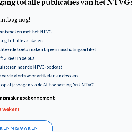
egang tot alle publicaties van het NTVG
andaag nog!
ennismaken met het NTVG
ng tot alle artikelen
diteerde toets maken bij een nascholingsartikel
ft 3 keer in de bus
uisteren naar de NTVG-podcast
eerde alerts voor artikelen en dossiers
p al je vragen via de AI-toepassing 'Ask NTVG'
nismakings­abonnement
12 weken!
L KENNISMAKEN