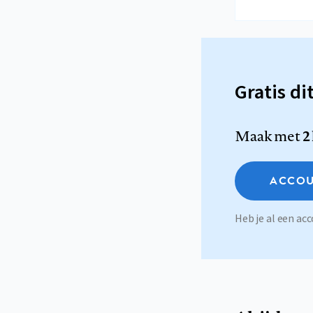
Gratis di
Maak met
2
ACCOU
Heb je al een a