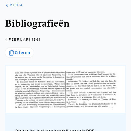
ARTIKELEN
VARIA
MEDIA
Kruimelpad
Bibliografieën
4 FEBRUARI 1861
Citeren