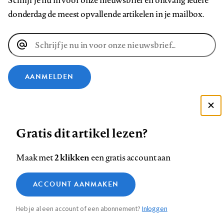
Schrijf je nu in voor onze nieuwsbrief en ontvang iedere
donderdag de meest opvallende artikelen in je mailbox.
E-
mailadres
AANMELDEN
VOLG ONS OP
Deze site gebruikt cookies
Gratis dit artikel lezen?
Zie onze cookie policy
Volg
Volg
Volg
Volg
Volg
Volg
ACCEPTEER AANBEVOLEN INSTELLINGEN
ons
ons
2 klikken
ons
ons
ons
ons
Maak met
een gratis account aan
op
op
op
op
op
op
Contact
Colofon
Disclaimer
Privacy
About us
Functionele cookies
Footer
ACCOUNT AANMAKEN
Facebook
LinkedIn
Bluesky
Instagram
YouTube
Pinterest
Medische vragen verdienen
Sluiten
Analytische cookies
betrouwbare antwoorden
navigation
Heb je al een account of een abonnement?
Inloggen
Marketing cookies
STEL ZE NU AAN ASK NTVG