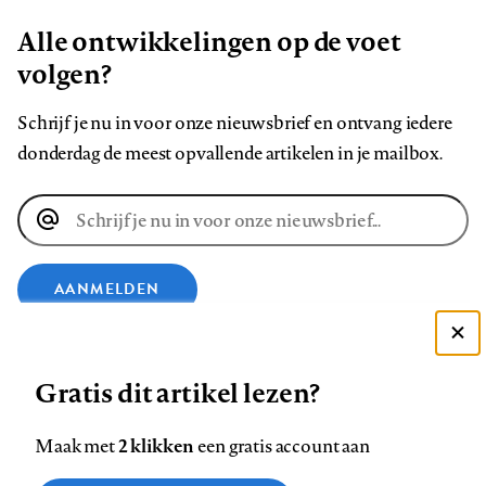
Alle ontwikkelingen op de voet
volgen?
Schrijf je nu in voor onze nieuwsbrief en ontvang iedere
donderdag de meest opvallende artikelen in je mailbox.
E-
mailadres
AANMELDEN
Deze site gebruikt cookies
VOLG ONS OP
Gratis dit artikel lezen?
Zie onze cookie policy
ACCEPTEER AANBEVOLEN INSTELLINGEN
Volg
Volg
Volg
Volg
Volg
Volg
2 klikken
Maak met
een gratis account aan
ons
ons
ons
ons
ons
ons