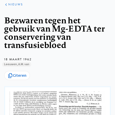
ARTIKELEN
HET
NIEUWS
KORT
Kruimelpad
Bezwaren tegen het
gebruik van Mg-EDTA ter
conservering van
transfusiebloed
18 MAART 1962
Leeuwen, A.M. van
Citeren