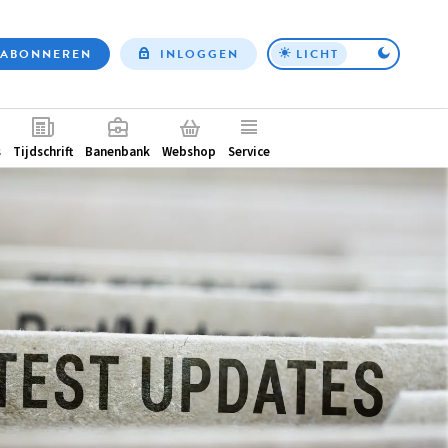
ABONNEREN
INLOGGEN
LICHT
Top
nav
ntair
s
Tijdschrift
Banenbank
Webshop
Service