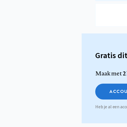
Gratis di
Maak met
2
ACCOU
Heb je al een a