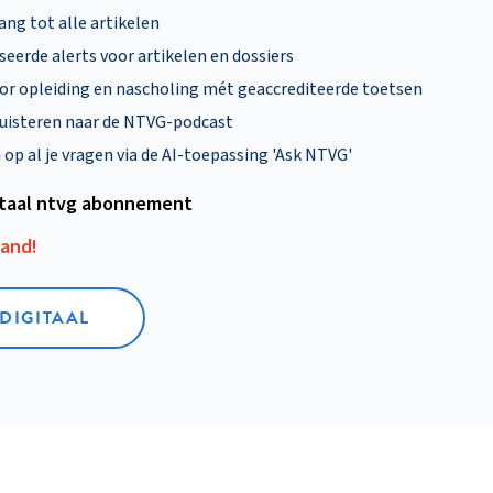
ng tot alle artikelen
eerde alerts voor artikelen en dossiers
oor opleiding en nascholing mét geaccrediteerde toetsen
uisteren naar de NTVG-podcast
p al je vragen via de AI-toepassing 'Ask NTVG'
itaal ntvg abonnement
aand!
 DIGITAAL