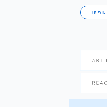
IK WI
ARTI
REAC