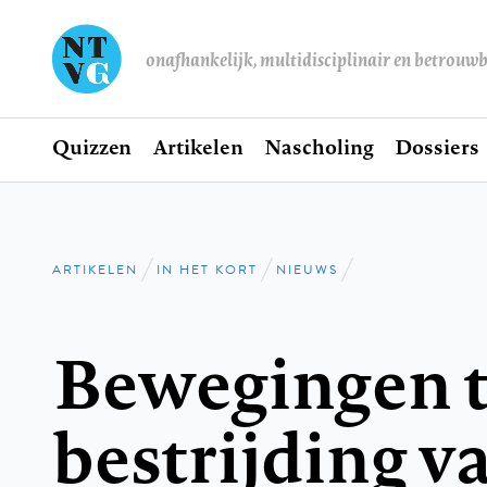
onafhankelijk, multidisciplinair en betrouw
Home
Quizzen
Artikelen
Nascholing
Dossiers
Hoofdnavigatie
ARTIKELEN
IN HET KORT
NIEUWS
Kruimelpad
Bewegingen t
bestrijding v