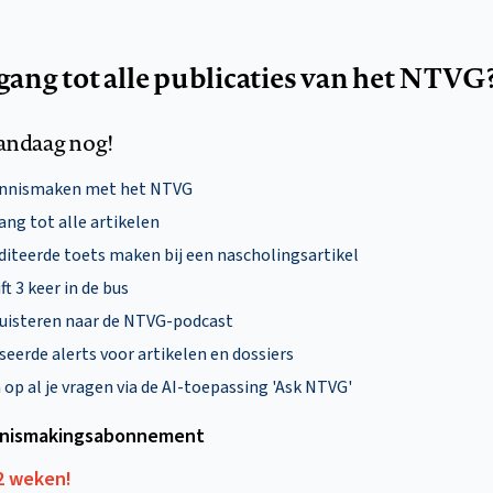
egang tot alle publicaties van het NTVG
andaag nog!
ennismaken met het NTVG
ng tot alle artikelen
diteerde toets maken bij een nascholingsartikel
ft 3 keer in de bus
uisteren naar de NTVG-podcast
eerde alerts voor artikelen en dossiers
p al je vragen via de AI-toepassing 'Ask NTVG'
nismakings­abonnement
12 weken!