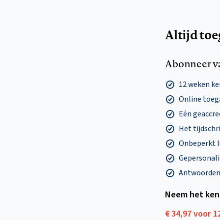
Altijd to
Abonneer v
12 weken k
Online toega
Eén geaccre
Het tijdschri
Onbeperkt l
Gepersonalis
Antwoorden o
Neem het ken
€ 34,97 voor 