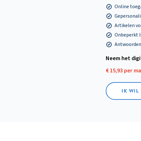
Online toega
Gepersonalis
Artikelen v
Onbeperkt l
Antwoorden o
Neem het dig
€ 15,93 per m
IK WIL