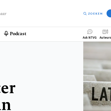
baar
ZOEKEN
Podcast
Compleme
Ask NTVG
Auteur
menu
er
an