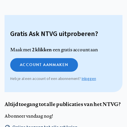
Gratis Ask NTVG uitproberen?
2 klikken
Maak met
een gratis account aan
ACCOUNT AANMAKEN
Heb je al een account of een abonnement?
Inloggen
Altijd toegang tot alle publicaties van het NTVG?
Abonneer vandaag nog!