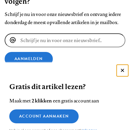
volgen?
Schrijf je nu in voor onze nieuwsbrief en ontvang iedere
donderdag de meest opvallende artikelen in je mailbox.
E-
mailadres
AANMELDEN
Deze site gebruikt cookies
VOLG ONS OP
Gratis dit artikel lezen?
Zie onze cookie policy
ACCEPTEER AANBEVOLEN INSTELLINGEN
Volg
Volg
Volg
Volg
Volg
Volg
2 klikken
Maak met
een gratis account aan
ons
ons
ons
ons
ons
ons
Functionele cookies
op
op
op
op
op
op
Contact
Colofon
Disclaimer
Privacy
About us
ACCOUNT AANMAKEN
Medische vragen verdienen
Sluiten
Footer
Analytische cookies
Facebook
LinkedIn
Bluesky
Instagram
YouTube
Pinterest
betrouwbare antwoorden