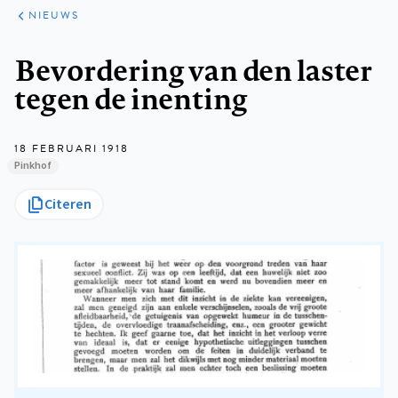
ARTIKELEN
HET
NIEUWS
KORT
Kruimelpad
Bevordering van den laster
tegen de inenting
18 FEBRUARI 1918
Pinkhof
Citeren