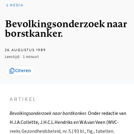
ARTIKELEN
VARIA
MEDIA
Kruimelpad
Bevolkingsonderzoek naar
borstkanker.
26 AUGUSTUS 1989
Leestijd
1 minuut
Citeren
ARTIKEL
Bevolkingsonderzoek naar borstkanker.
Onder redactie van
H.J.A.Collette, J.H.C.L.Hendriks en W.A.van Veen (WVC-
reeks Gezondheidsbeleid, nr. 5.) 93 bl., fig., tabellen.