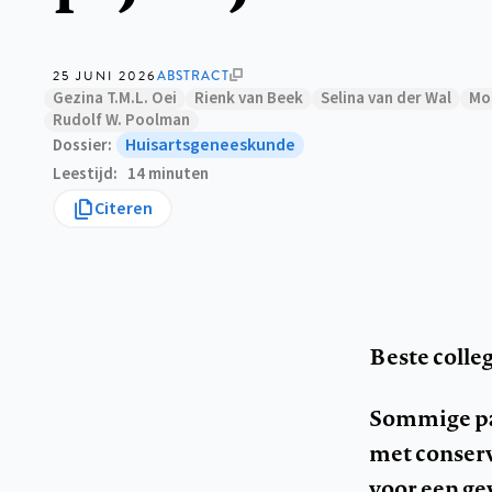
25 JUNI 2026
ABSTRACT
Gezina T.M.L. Oei
Rienk van Beek
Selina van der Wal
Mo
Rudolf W. Poolman
Huisartsgeneeskunde
Dossier
Leestijd
14 minuten
Citeren
Beste colleg
Sommige pat
met conser
voor een ge