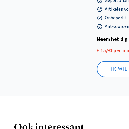
Gepersonalis
Artikelen v
Onbeperkt l
Antwoorden o
Neem het dig
€ 15,93 per m
IK WIL
Ook interessant