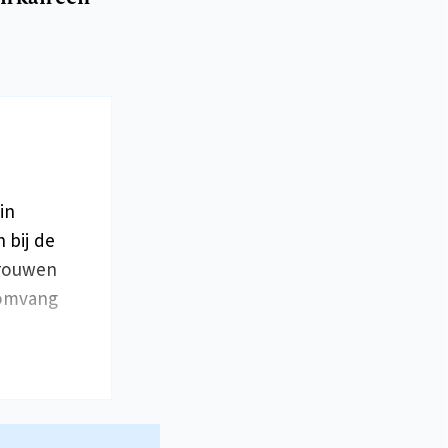
in
 bij de
vrouwen
 omvang