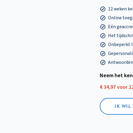
12 weken k
Online toega
Eén geaccre
Het tijdschri
Onbeperkt l
Gepersonalis
Antwoorden o
Neem het ken
€ 34,97 voor 
IK WI