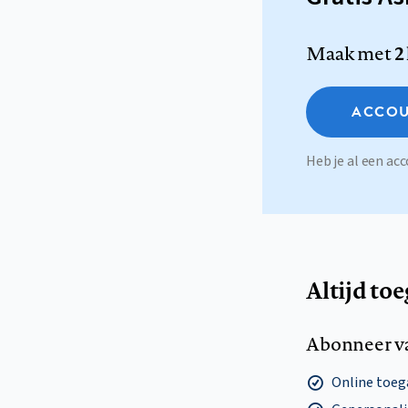
Maak met
2
ACCOU
Heb je al een a
Altijd to
Abonneer v
Online toega