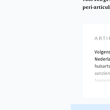
peri-articu
ARTI
Volgens
Nederla
huisart
aanzien
toeneme