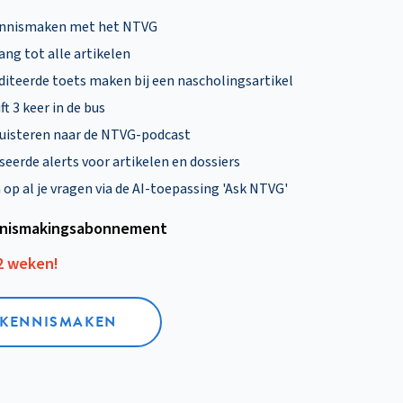
ennismaken met het NTVG
ng tot alle artikelen
diteerde toets maken bij een nascholingsartikel
ft 3 keer in de bus
uisteren naar de NTVG-podcast
eerde alerts voor artikelen en dossiers
p al je vragen via de AI-toepassing 'Ask NTVG'
nismakings­abonnement
12 weken!
L KENNISMAKEN