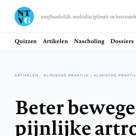
onafhankelijk, multidisciplinair en betrouw
Home
Quizzen
Artikelen
Nascholing
Dossiers
Hoofdnavigatie
ARTIKELEN
KLINISCHE PRAKTIJK
KLINISCHE PRAKTI
Kruimelpad
Beter bewege
pijnlijke artr