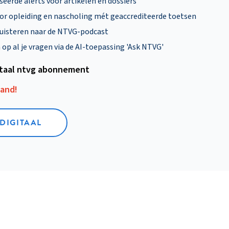
eerde alerts voor artikelen en dossiers
oor opleiding en nascholing mét geaccrediteerde toetsen
uisteren naar de NTVG-podcast
p al je vragen via de AI-toepassing 'Ask NTVG'
itaal ntvg abonnement
aand!
 DIGITAAL