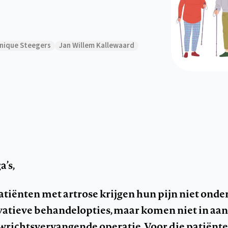
nique Steegers
Jan Willem Kallewaard
a’s,
iënten met artrose krijgen hun pijn niet onder
vatieve behandelopties, maar komen niet in a
wrichtsvervangende operatie. Voor die patiënt