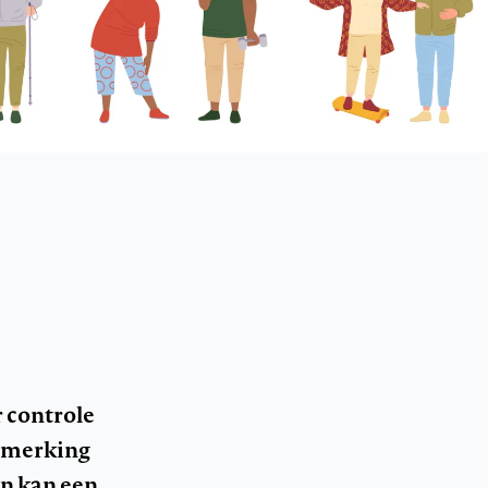
 controle
anmerking
en kan een