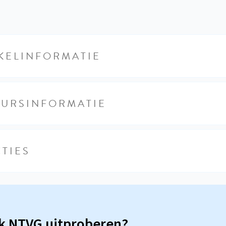
KELINFORMATIE
EURSINFORMATIE
TIES
sk NTVG uitproberen?