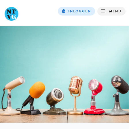
INLOGGEN
MENU
Top
navigation
IN