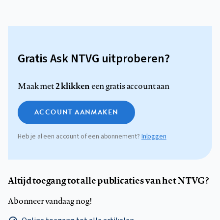
Gratis Ask NTVG uitproberen?
2 klikken
Maak met
een gratis account aan
ACCOUNT AANMAKEN
Heb je al een account of een abonnement?
Inloggen
Altijd toegang tot alle publicaties van het NTVG?
Abonneer vandaag nog!