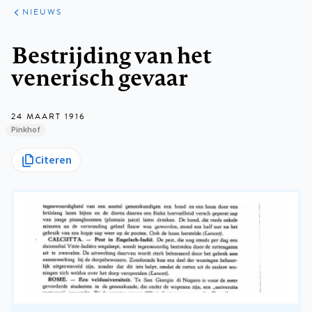
ARTIKELEN
HET
NIEUWS
KORT
Kruimelpad
Bestrijding van het
venerisch gevaar
24 MAART 1916
Pinkhof
Citeren