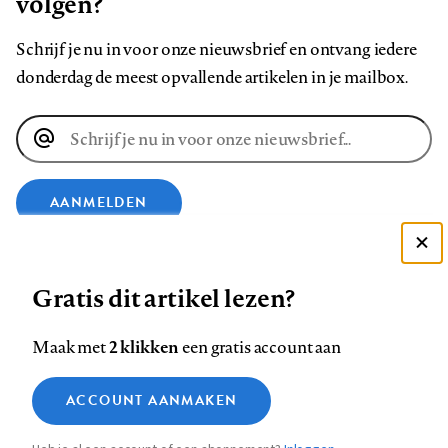
volgen?
Schrijf je nu in voor onze nieuwsbrief en ontvang iedere
donderdag de meest opvallende artikelen in je mailbox.
E-
mailadres
AANMELDEN
Deze site gebruikt cookies
VOLG ONS OP
Gratis dit artikel lezen?
Zie onze cookie policy
ACCEPTEER AANBEVOLEN INSTELLINGEN
Volg
Volg
Volg
Volg
Volg
Volg
2 klikken
Maak met
een gratis account aan
ons
ons
ons
ons
ons
ons
Functionele cookies
op
op
op
op
op
op
Contact
Colofon
Disclaimer
Privacy
About us
ACCOUNT AANMAKEN
Medische vragen verdienen
Sluiten
Footer
Analytische cookies
Facebook
LinkedIn
Bluesky
Instagram
YouTube
Pinterest
betrouwbare antwoorden