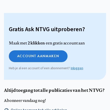
Gratis Ask NTVG uitproberen?
2 klikken
Maak met
een gratis account aan
ACCOUNT AANMAKEN
Heb je al een account of een abonnement?
Inloggen
Altijd toegang tot alle publicaties van het NTVG?
Abonneer vandaag nog!