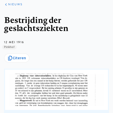
ARTIKELEN
HET
NIEUWS
KORT
Kruimelpad
Bestrijding der
geslachtsziekten
12 MEI 1916
Pinkhof
Citeren