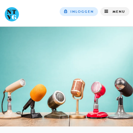
INLOGGEN
MENU
Top
navigation
IN