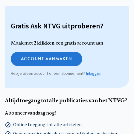
Gratis Ask NTVG uitproberen?
2 klikken
Maak met
een gratis account aan
ACCOUNT AANMAKEN
Heb je al een account of een abonnement?
Inloggen
Altijd toegang tot alle publicaties van het NTVG?
Abonneer vandaag nog!
Online toegang tot alle artikelen
Gepersonaliseerde alerts voor artikelen en dossiers