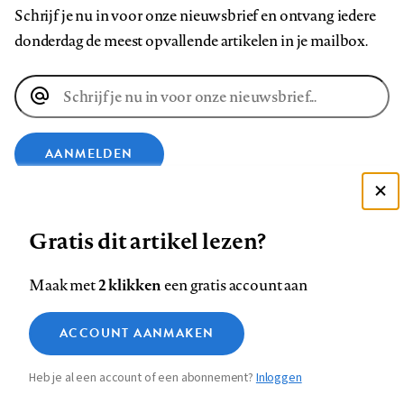
Schrijf je nu in voor onze nieuwsbrief en ontvang iedere
donderdag de meest opvallende artikelen in je mailbox.
E-
mailadres
AANMELDEN
VOLG ONS OP
Deze site gebruikt cookies
Gratis dit artikel lezen?
Zie onze cookie policy
ACCEPTEER AANBEVOLEN INSTELLINGEN
Volg
Volg
Volg
Volg
Volg
Volg
2 klikken
Maak met
een gratis account aan
ons
ons
ons
ons
ons
ons
Functionele cookies
op
op
op
op
op
op
Contact
Colofon
Disclaimer
Privacy
About us
ACCOUNT AANMAKEN
Medische vragen verdienen
Sluiten
Footer
Analytische cookies
Facebook
LinkedIn
Bluesky
Instagram
YouTube
Pinterest
betrouwbare antwoorden
Heb je al een account of een abonnement?
Inloggen
Marketing cookies
navigation
STEL ZE NU AAN ASK NTVG