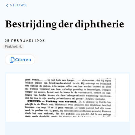
ARTIKELEN
HET
NIEUWS
KORT
Kruimelpad
Bestrijding der diphtherie
25 FEBRUARI 1906
Pinkhof, H.
Citeren