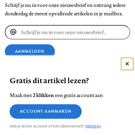
Schrijf je nu in voor onze nieuwsbrief en ontvang iedere
donderdag de meest opvallende artikelen in je mailbox.
E-
mailadres
AANMELDEN
VOLG ONS OP
Deze site gebruikt cookies
Gratis dit artikel lezen?
Zie onze cookie policy
ACCEPTEER AANBEVOLEN INSTELLINGEN
Volg
Volg
Volg
Volg
Volg
Volg
2 klikken
Maak met
een gratis account aan
ons
ons
ons
ons
ons
ons
Functionele cookies
op
op
op
op
op
op
Contact
Colofon
Disclaimer
Privacy
About us
ACCOUNT AANMAKEN
Medische vragen verdienen
Sluiten
Footer
Analytische cookies
Facebook
LinkedIn
Bluesky
Instagram
YouTube
Pinterest
betrouwbare antwoorden
Heb je al een account of een abonnement?
Inloggen
Marketing cookies
navigation
STEL ZE NU AAN ASK NTVG