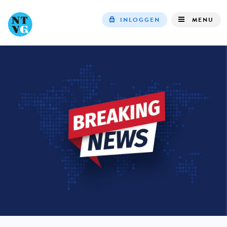
INLOGGEN
MENU
Top
navigation
IN