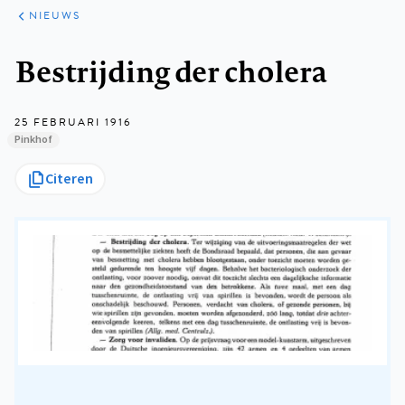
ARTIKELEN
HET
NIEUWS
KORT
Kruimelpad
Bestrijding der cholera
25 FEBRUARI 1916
Pinkhof
Citeren