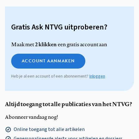
Gratis Ask NTVG uitproberen?
2 klikken
Maak met
een gratis account aan
ACCOUNT AANMAKEN
Heb je al een account of een abonnement?
Inloggen
Altijd toegang tot alle publicaties van het NTVG?
Abonneer vandaag nog!
Online toegang tot alle artikelen
Gepersonaliseerde alerts voor artikelen en dossiers