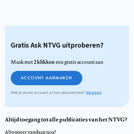
Gratis Ask NTVG uitproberen?
2 klikken
Maak met
een gratis account aan
ACCOUNT AANMAKEN
Heb je al een account of een abonnement?
Inloggen
Altijd toegang tot alle publicaties van het NTVG?
Abonneer vandaag nog!