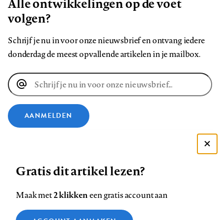
Alle ontwikkelingen op de voet
volgen?
Schrijf je nu in voor onze nieuwsbrief en ontvang iedere
donderdag de meest opvallende artikelen in je mailbox.
E-
mailadres
AANMELDEN
VOLG ONS OP
Deze site gebruikt cookies
Gratis dit artikel lezen?
Zie onze cookie policy
Volg
Volg
Volg
Volg
Volg
Volg
ACCEPTEER AANBEVOLEN INSTELLINGEN
ons
ons
2 klikken
ons
ons
ons
ons
Maak met
een gratis account aan
op
op
op
op
op
op
Contact
Colofon
Disclaimer
Privacy
About us
Functionele cookies