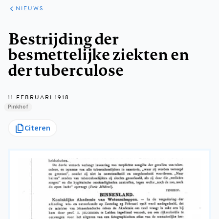
ARTIKELEN
HET
NIEUWS
KORT
Kruimelpad
Bestrijding der
besmettelijke ziekten en
der tuberculose
11 FEBRUARI 1918
Pinkhof
Citeren