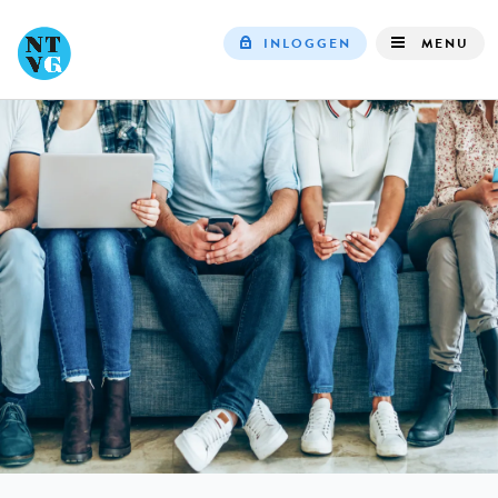
INLOGGEN
MENU
Top
navigation
IN