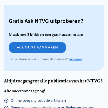
Gratis Ask NTVG uitproberen?
2 klikken
Maak met
een gratis account aan
ACCOUNT AANMAKEN
Heb je al een account of een abonnement?
Inloggen
Altijd toegang tot alle publicaties van het NTVG?
Abonneer vandaag nog!
Online toegang tot alle artikelen
Gepersonaliseerde alerts voor artikelen en dossiers