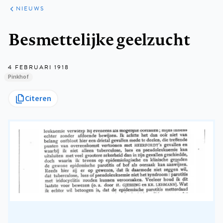
ARTIKELEN
HET
NIEUWS
KORT
Kruimelpad
Besmettelijke geelzucht
4 FEBRUARI 1918
Pinkhof
Citeren