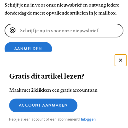
Schrijf je nu in voor onze nieuwsbrief en ontvang iedere
donderdag de meest opvallende artikelen in je mailbox.
E-
mailadres
AANMELDEN
Deze site gebruikt cookies
VOLG ONS OP
Gratis dit artikel lezen?
Zie onze cookie policy
ACCEPTEER AANBEVOLEN INSTELLINGEN
Volg
Volg
Volg
Volg
Volg
Volg
2 klikken
Maak met
een gratis account aan
ons
ons
ons
ons
ons
ons
Functionele cookies
op
op
op
op
op
op
Contact
Colofon
Disclaimer
Privacy
About us
ACCOUNT AANMAKEN
Medische vragen verdienen
Sluiten
Footer
Analytische cookies
Facebook
LinkedIn
Bluesky
Instagram
YouTube
Pinterest
betrouwbare antwoorden
Heb je al een account of een abonnement?
Inloggen
Marketing cookies
navigation
STEL ZE NU AAN ASK NTVG