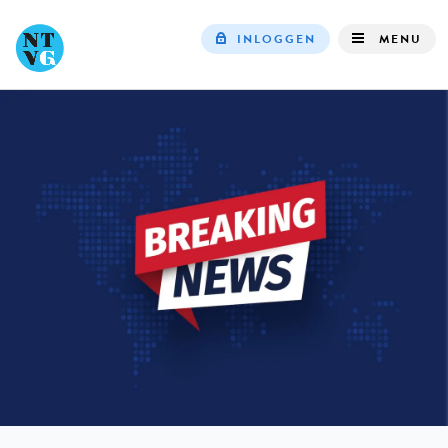
INLOGGEN
MENU
Top
navigation
IN