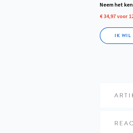
Neem het ken
€ 34,97 voor 
IK WI
ARTI
REAC