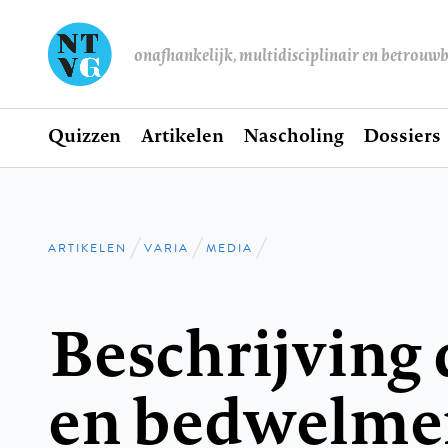
onafhankelijk, multidisciplinair en betrouw
Home
Quizzen
Artikelen
Nascholing
Dossiers
Hoofdnavigatie
ARTIKELEN
VARIA
MEDIA
Kruimelpad
Beschrijving d
en bedwelme