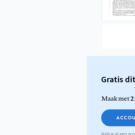
Gratis di
Maak met
2
ACCOU
Heb je al een a