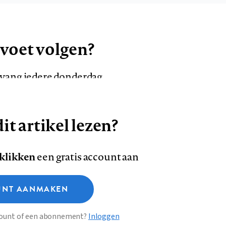
 voet volgen?
ntvang iedere donderdag
it artikel lezen?
VOLG ONS OP
AANMELDEN
Volg
Volg
 klikken
een gratis account aan
ons
ons
Deze site gebruikt cookies
op
op
NT AANMAKEN
Facebook
LinkedI
sclaimer
Privacy
About us
ccount of een abonnement?
Inloggen