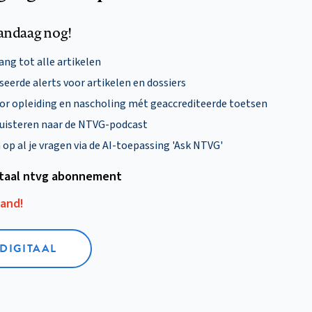
andaag nog!
ng tot alle artikelen
eerde alerts voor artikelen en dossiers
oor opleiding en nascholing mét geaccrediteerde toetsen
uisteren naar de NTVG-podcast
p al je vragen via de AI-toepassing 'Ask NTVG'
itaal ntvg abonnement
aand!
 DIGITAAL