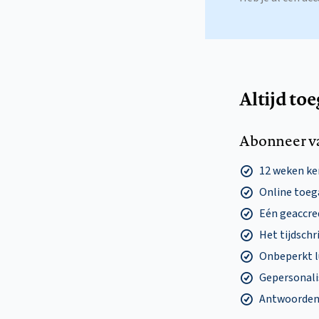
Altijd to
Abonneer v
12 weken k
Online toega
Eén geaccre
Het tijdschri
Onbeperkt l
Gepersonalis
Antwoorden o