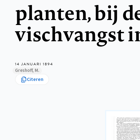
planten, bij d
vischvangst i
14 JANUARI 1894
Greshoff, M.
Citeren