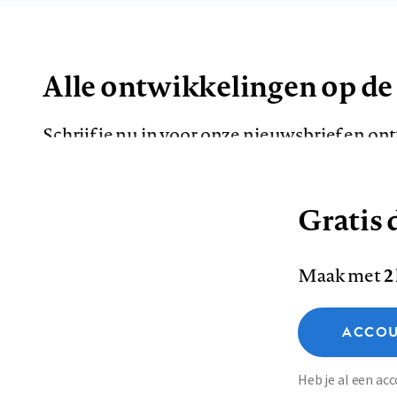
Alle ontwikkelingen op de
Schrijf je nu in voor onze nieuwsbrief en o
de meest opvallende artikelen in je mailbox.
Gratis d
E-
Maak met
2
mailadres
Functionele cookies
ACCOU
Analytische cookies
Marketing cookies
Contact
Colofon
Di
Heb je al een a