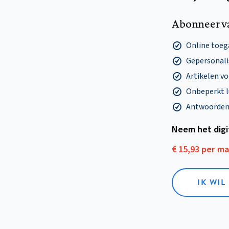
Abonneer v
Online toega
Gepersonalis
Artikelen v
Onbeperkt l
Antwoorden o
Neem het dig
€ 15,93 per m
IK WIL