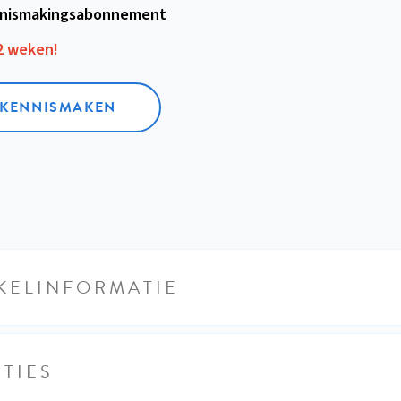
nismakings­abonnement
12 weken!
L KENNISMAKEN
KELINFORMATIE
TIES