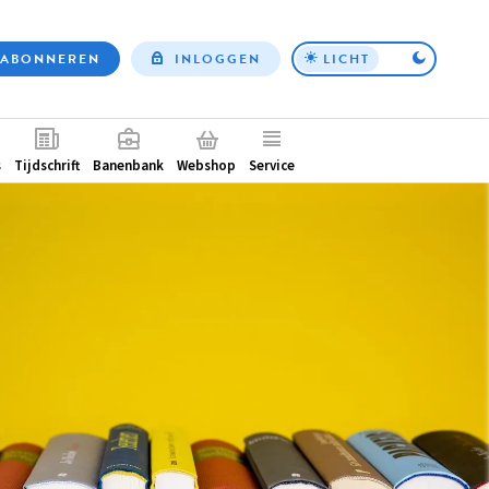
ABONNEREN
INLOGGEN
LICHT
Top
nav
ntair
s
Tijdschrift
Banenbank
Webshop
Service