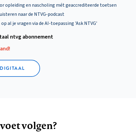
oor opleiding en nascholing mét geaccrediteerde toetsen
uisteren naar de NTVG-podcast
p al je vragen via de AI-toepassing 'Ask NTVG'
itaal ntvg abonnement
aand!
 DIGITAAL
 voet volgen?