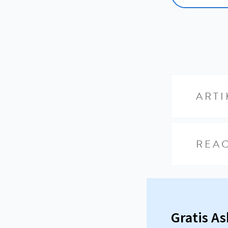
ARTI
REAC
Gratis A