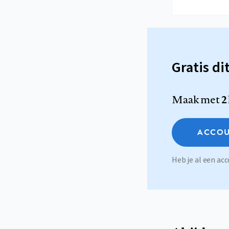
Gratis di
Maak met
2
ACCOU
Heb je al een a