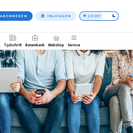
ABONNEREN
INLOGGEN
LICHT
Top
nav
ntair
s
Tijdschrift
Banenbank
Webshop
Service