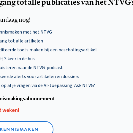
egang tot alle publicaties van het NTVG
andaag nog!
ennismaken met het NTVG
ng tot alle artikelen
diteerde toets maken bij een nascholingsartikel
ft 3 keer in de bus
uisteren naar de NTVG-podcast
eerde alerts voor artikelen en dossiers
p al je vragen via de AI-toepassing 'Ask NTVG'
nismakings­abonnement
12 weken!
L KENNISMAKEN