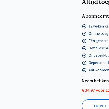
Altijd to
Abonneer v
12 weken k
Online toega
Eén geaccre
Het tijdschri
Onbeperkt l
Gepersonalis
Antwoorden o
Neem het ken
€ 34,97 voor 
IK WI