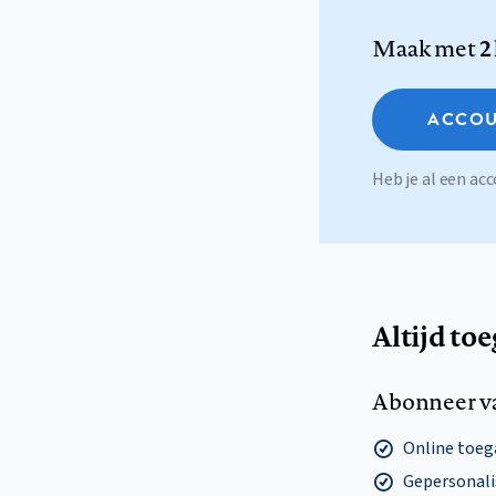
Maak met
2
ACCOU
Heb je al een a
Altijd to
Abonneer v
Online toega
Gepersonalis