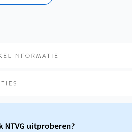
KELINFORMATIE
TIES
sk NTVG uitproberen?