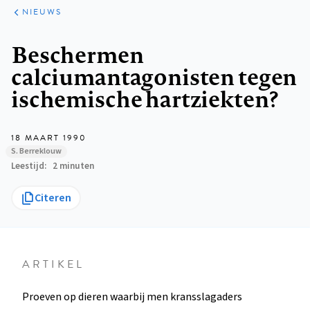
ARTIKELEN
HET
NIEUWS
KORT
Kruimelpad
Beschermen
calciumantagonisten tegen
ischemische hartziekten?
18 MAART 1990
S. Berreklouw
Leestijd
2 minuten
Citeren
ARTIKEL
Proeven op dieren waarbij men kransslagaders