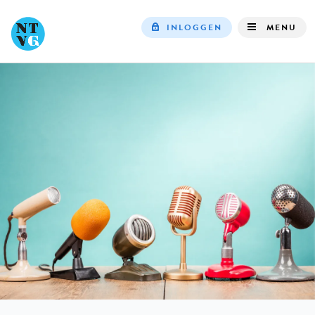
INLOGGEN
MENU
Top
navigation
IN