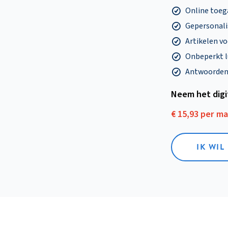
Online toega
Gepersonalis
Artikelen v
Onbeperkt l
Antwoorden o
Neem het dig
€ 15,93 per m
IK WIL