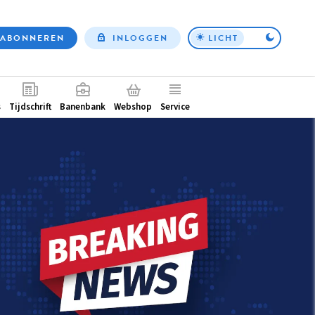
ABONNEREN
INLOGGEN
LICHT
Top
nav
ntair
s
Tijdschrift
Banenbank
Webshop
Service