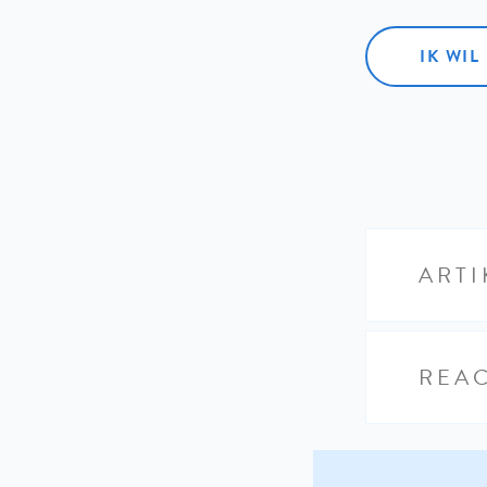
IK WI
ARTI
REAC