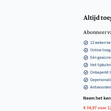
Altijd to
Abonneer v
12 weken k
Online toega
Eén geaccre
Het tijdschri
Onbeperkt l
Gepersonalis
Antwoorden o
Neem het ken
€ 34,97 voor 