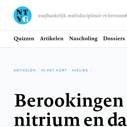
onafhankelijk, multidisciplinair en betrouw
Home
Quizzen
Artikelen
Nascholing
Dossiers
Hoofdnavigatie
ARTIKELEN
IN HET KORT
NIEUWS
Kruimelpad
Berookingen
nitrium en d