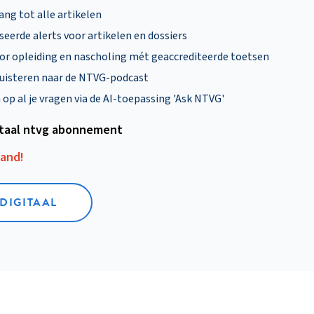
ng tot alle artikelen
eerde alerts voor artikelen en dossiers
oor opleiding en nascholing mét geaccrediteerde toetsen
uisteren naar de NTVG-podcast
p al je vragen via de AI-toepassing 'Ask NTVG'
itaal ntvg abonnement
aand!
 DIGITAAL