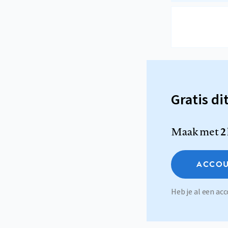
Gratis di
Maak met
2
ACCOU
Heb je al een a