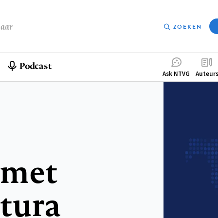
baar
ZOEKEN
Podcast
Compleme
Ask NTVG
Auteur
menu
 met
atura