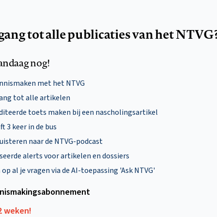
egang tot alle publicaties van het NTVG
andaag nog!
ennismaken met het NTVG
ng tot alle artikelen
diteerde toets maken bij een nascholingsartikel
ft 3 keer in de bus
uisteren naar de NTVG-podcast
eerde alerts voor artikelen en dossiers
p al je vragen via de AI-toepassing 'Ask NTVG'
nismakings­abonnement
12 weken!