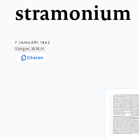
stramonium
7 JANUARI 1862
Sänger, W.M.H.
Citeren