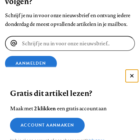
volgen?
Schrijf je nu in voor onze nieuwsbrief en ontvang iedere
donderdag de meest opvallende artikelen in je mailbox.
E-
mailadres
AANMELDEN
Deze site gebruikt cookies
VOLG ONS OP
Gratis dit artikel lezen?
Zie onze cookie policy
ACCEPTEER AANBEVOLEN INSTELLINGEN
Volg
Volg
Volg
Volg
Volg
Volg
2 klikken
Maak met
een gratis account aan
ons
ons
ons
ons
ons
ons
Functionele cookies
op
op
op
op
op
op
Contact
Colofon
Disclaimer
Privacy
About us
ACCOUNT AANMAKEN
Medische vragen verdienen
Sluiten
Footer
Analytische cookies
Facebook
LinkedIn
Bluesky
Instagram
YouTube
Pinterest
betrouwbare antwoorden