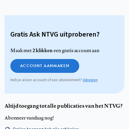
Gratis Ask NTVG uitproberen?
2 klikken
Maak met
een gratis account aan
ACCOUNT AANMAKEN
Heb je al een account of een abonnement?
Inloggen
Altijd toegang tot alle publicaties van het NTVG?
Abonneer vandaag nog!