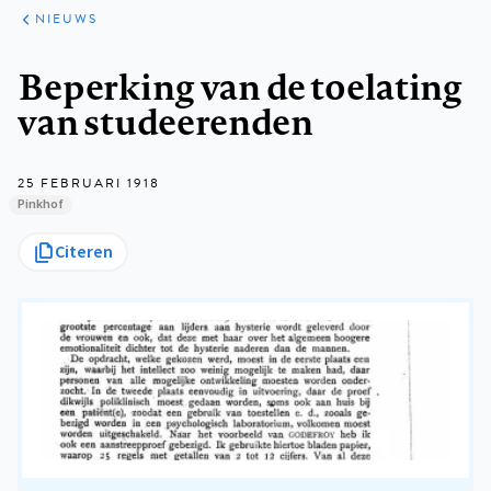
ARTIKELEN
HET
NIEUWS
KORT
Kruimelpad
Beperking van de toelating
van studeerenden
25 FEBRUARI 1918
Pinkhof
Citeren