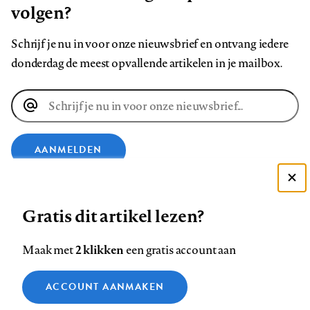
volgen?
Schrijf je nu in voor onze nieuwsbrief en ontvang iedere
donderdag de meest opvallende artikelen in je mailbox.
E-
mailadres
AANMELDEN
Deze site gebruikt cookies
VOLG ONS OP
Gratis dit artikel lezen?
Zie onze cookie policy
ACCEPTEER AANBEVOLEN INSTELLINGEN
Volg
Volg
Volg
Volg
Volg
Volg
2 klikken
Maak met
een gratis account aan
ons
ons
ons
ons
ons
ons
Functionele cookies
op
op
op
op
op
op
Contact
Colofon
Disclaimer
Privacy
About us
ACCOUNT AANMAKEN
Medische vragen verdienen
Sluiten
Footer
Analytische cookies
Facebook
LinkedIn
Bluesky
Instagram
YouTube
Pinterest
betrouwbare antwoorden