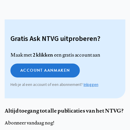
Gratis Ask NTVG uitproberen?
2 klikken
Maak met
een gratis account aan
ACCOUNT AANMAKEN
Heb je al een account of een abonnement?
Inloggen
Altijd toegang tot alle publicaties van het NTVG?
Abonneer vandaag nog!