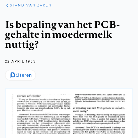
KLINISCHE
ARTIKELEN
PRAKTIJK
STAND VAN ZAKEN
Kruimelpad
Is bepaling van het PCB-
gehalte in moedermelk
nuttig?
22 APRIL 1985
Citeren