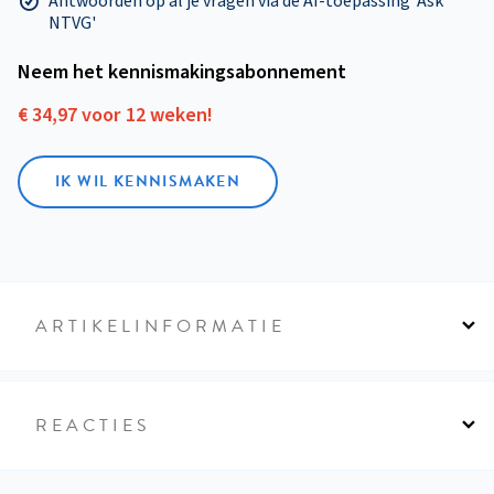
Antwoorden op al je vragen via de AI-toepassing 'Ask
NTVG'
Neem het kennismakings­abonnement
€ 34,97 voor 12 weken!
IK WIL KENNISMAKEN
ARTIKELINFORMATIE
REACTIES