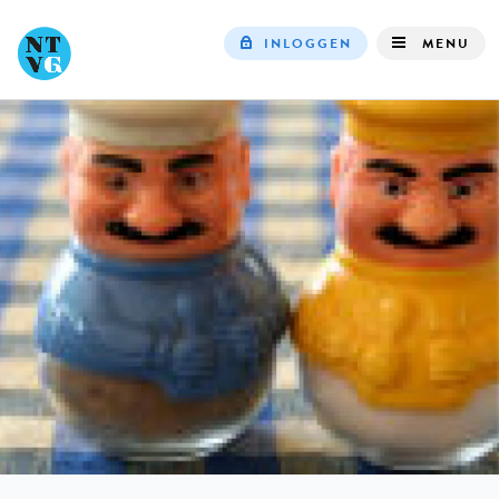
INLOGGEN
MENU
Top
navigation
IN