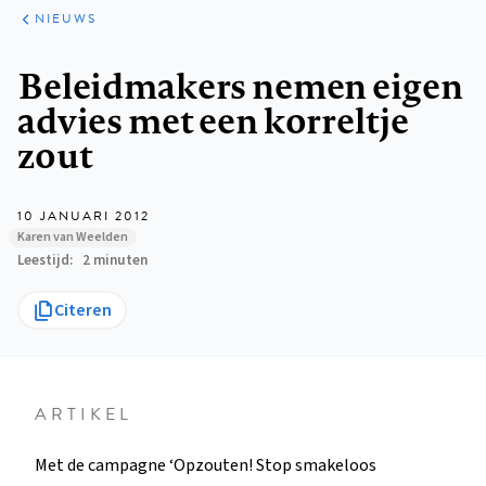
ARTIKELEN
HET
NIEUWS
KORT
Kruimelpad
Beleidmakers nemen eigen
advies met een korreltje
zout
10 JANUARI 2012
Karen van Weelden
Leestijd
2 minuten
Citeren
ARTIKEL
Met de campagne ‘Opzouten! Stop smakeloos