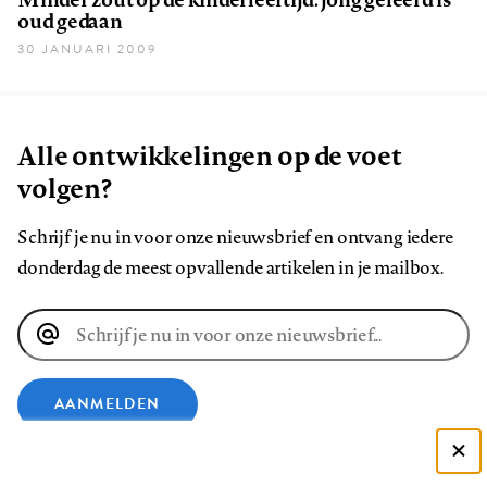
oud gedaan
30 JANUARI 2009
Alle ontwikkelingen op de voet
volgen?
Schrijf je nu in voor onze nieuwsbrief en ontvang iedere
donderdag de meest opvallende artikelen in je mailbox.
E-
mailadres
AANMELDEN
VOLG ONS OP
Deze site gebruikt cookies