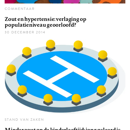
COMMENTAAR
Zout en hypertensie: verlaging op
populatieniveau geoorloofd?
30 DECEMBER 2014
STAND VAN ZAKEN
Minder zout op de kinderleeftijd: jong geleerd is