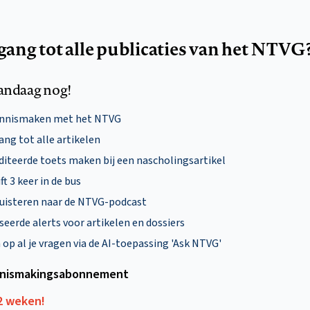
egang tot alle publicaties van het NTVG
andaag nog!
ennismaken met het NTVG
ng tot alle artikelen
diteerde toets maken bij een nascholingsartikel
ft 3 keer in de bus
uisteren naar de NTVG-podcast
eerde alerts voor artikelen en dossiers
p al je vragen via de AI-toepassing 'Ask NTVG'
nismakings­abonnement
12 weken!