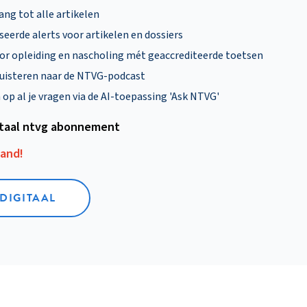
ng tot alle artikelen
eerde alerts voor artikelen en dossiers
oor opleiding en nascholing mét geaccrediteerde toetsen
uisteren naar de NTVG-podcast
p al je vragen via de AI-toepassing 'Ask NTVG'
itaal ntvg abonnement
aand!
 DIGITAAL