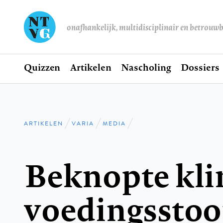
onafhankelijk, multidisciplinair en betrouw
Home
Quizzen
Artikelen
Nascholing
Dossiers
Hoofdnavigatie
ARTIKELEN
VARIA
MEDIA
Kruimelpad
Beknopte kli
voedingsstoo