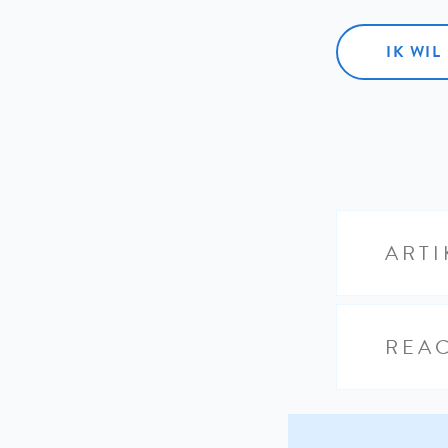
IK WI
ARTI
REAC