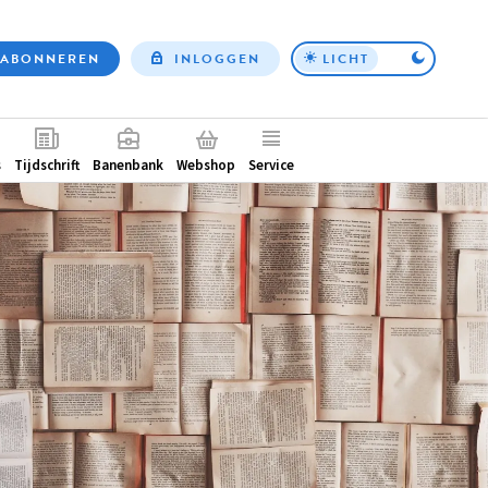
ABONNEREN
INLOGGEN
LICHT
Top
nav
ntair
s
Tijdschrift
Banenbank
Webshop
Service