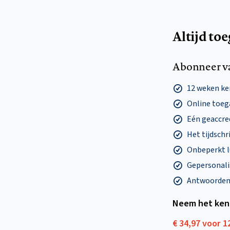
Altijd to
Abonneer v
12 weken k
Online toega
Eén geaccre
Het tijdschri
Onbeperkt l
Gepersonalis
Antwoorden o
Neem het ken
€ 34,97 voor 