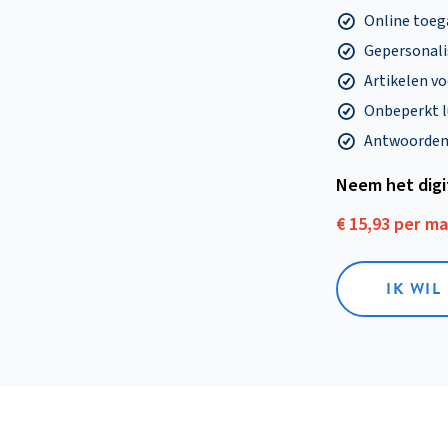
Online toega
Gepersonalis
Artikelen v
Onbeperkt l
Antwoorden o
Neem het dig
€ 15,93 per m
IK WIL