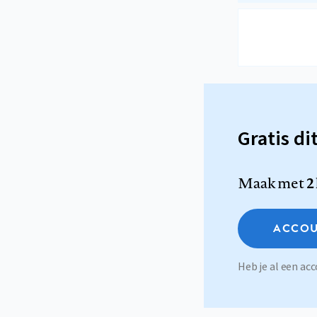
Gratis di
Maak met
2
ACCOU
Heb je al een a