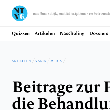
onafhankelijk, multidisciplinair en betrouw
Home
Quizzen
Artikelen
Nascholing
Dossiers
Hoofdnavigatie
ARTIKELEN
VARIA
MEDIA
Kruimelpad
Beitrage zur 
die Behandlu