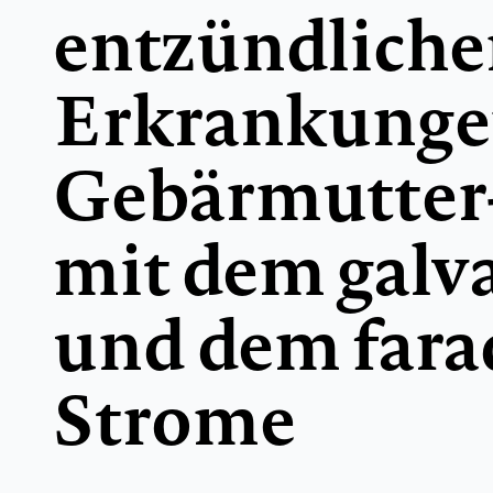
entzündlich
Erkrankunge
Gebärmutter
mit dem galv
und dem fara
Strome