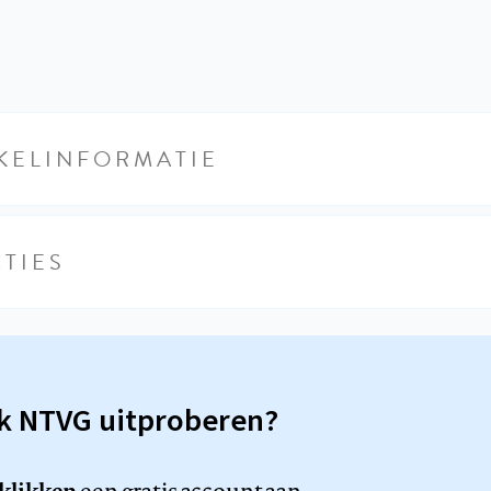
KELINFORMATIE
TIES
sk NTVG uitproberen?
 klikken
een gratis account aan