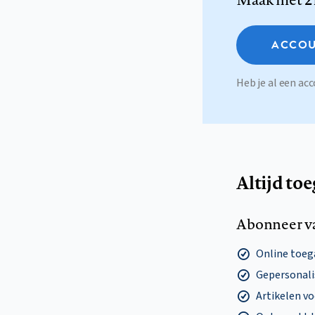
ACCOU
Heb je al een a
Altijd to
Abonneer v
Online toega
Gepersonalis
Artikelen v