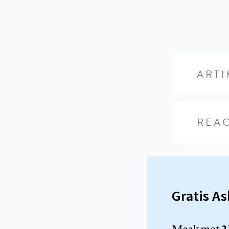
ARTI
REAC
Gratis A
Maak met
2