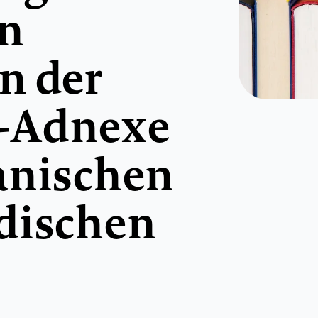
en
n der
-Adnexe
anischen
dischen