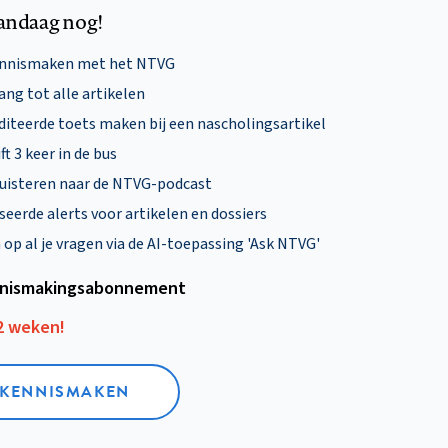
andaag nog!
ennismaken met het NTVG
ng tot alle artikelen
diteerde toets maken bij een nascholingsartikel
ft 3 keer in de bus
uisteren naar de NTVG-podcast
eerde alerts voor artikelen en dossiers
p al je vragen via de AI-toepassing 'Ask NTVG'
nismakings­abonnement
12 weken!
L KENNISMAKEN