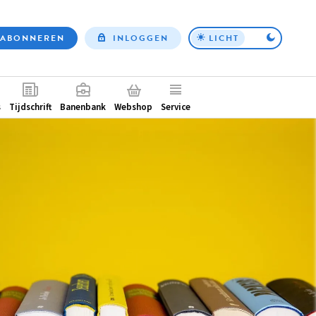
ABONNEREN
INLOGGEN
LICHT
Top
nav
ntair
s
Tijdschrift
Banenbank
Webshop
Service