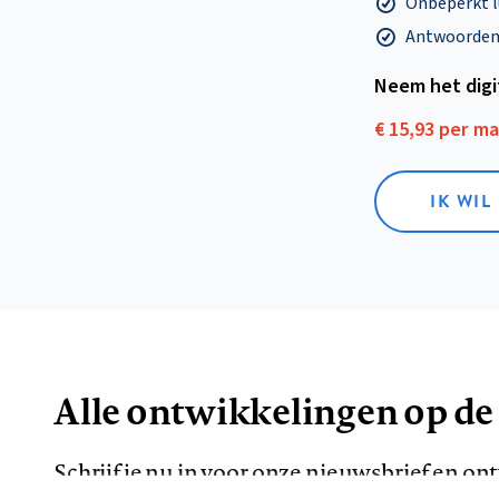
Onbeperkt l
Antwoorden o
Neem het dig
€ 15,93 per m
IK WIL
Alle ontwikkelingen op de
Schrijf je nu in voor onze nieuwsbrief en o