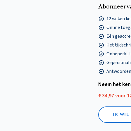
Abonneer v
12 weken k
Online toega
Eén geaccre
Het tijdschri
Onbeperkt l
Gepersonalis
Antwoorden o
Neem het ken
€ 34,97 voor 
IK WI