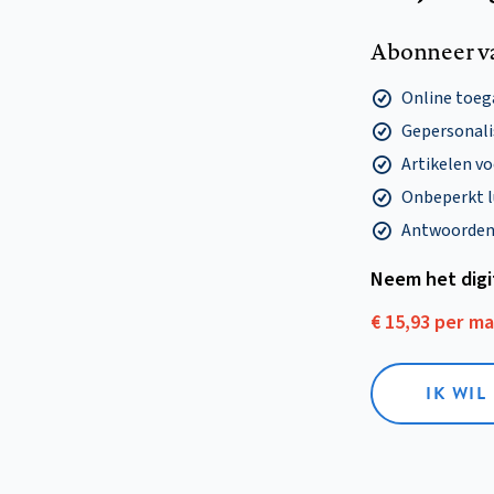
Abonneer v
Online toega
Gepersonalis
Artikelen v
Onbeperkt l
Antwoorden o
Neem het dig
€ 15,93 per m
IK WIL