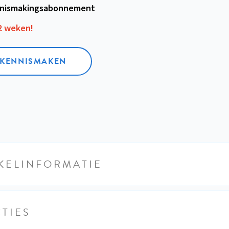
nismakings­abonnement
12 weken!
L KENNISMAKEN
KELINFORMATIE
TIES