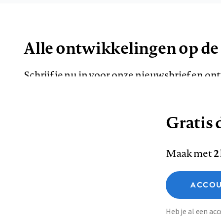
Alle ontwikkelingen op de
Schrijf je nu in voor onze nieuwsbrief en o
de meest opvallende artikelen in je mailbox.
Gratis d
E-
Maak met
2
mailadres
Functionele cookies
ACCOU
Analytische cookies
Marketing cookies
Contact
Colofon
Di
Heb je al een a