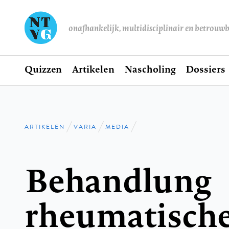
onafhankelijk, multidisciplinair en betrouw
Home
Quizzen
Artikelen
Nascholing
Dossiers
Hoofdnavigatie
ARTIKELEN
VARIA
MEDIA
Kruimelpad
Behandlung
rheumatisch