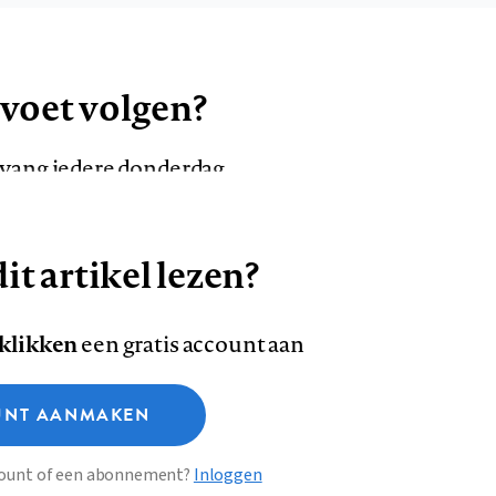
 voet volgen?
ntvang iedere donderdag
it artikel lezen?
VOLG ONS OP
AANMELDEN
Volg
Volg
 klikken
een gratis account aan
ons
ons
Deze site gebruikt cookies
op
op
NT AANMAKEN
Facebook
LinkedI
sclaimer
Privacy
About us
ccount of een abonnement?
Inloggen