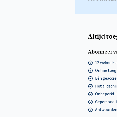
Altijd to
Abonneer v
12 weken k
Online toega
Eén geaccre
Het tijdschri
Onbeperkt l
Gepersonalis
Antwoorden o