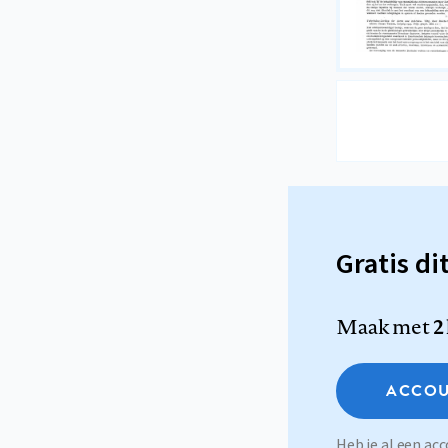
Gratis di
Maak met
2
ACCOU
Heb je al een a