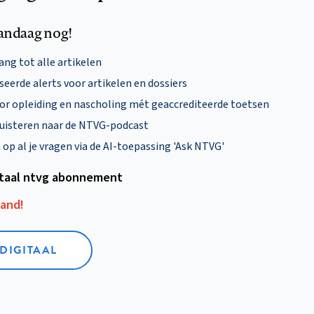
andaag nog!
ng tot alle artikelen
eerde alerts voor artikelen en dossiers
oor opleiding en nascholing mét geaccrediteerde toetsen
uisteren naar de NTVG-podcast
p al je vragen via de AI-toepassing 'Ask NTVG'
itaal ntvg abonnement
aand!
 DIGITAAL