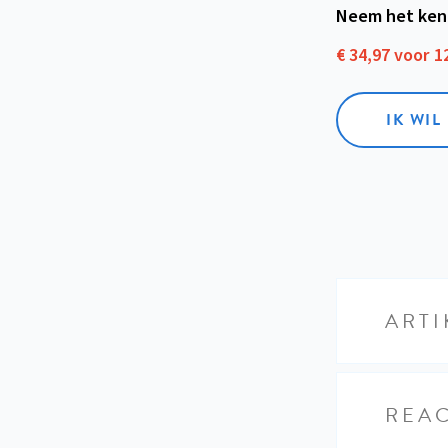
Neem het ken
€ 34,97 voor 
IK WI
ARTI
REAC