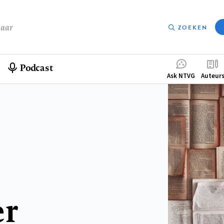
baar
ZOEKEN
Podcast
Compleme
Ask NTVG
Auteur
menu
er