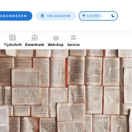
ABONNEREN
INLOGGEN
LICHT
Top
nav
ntair
s
Tijdschrift
Banenbank
Webshop
Service