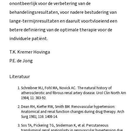
onontbeerlijk voor de verbetering van de
behandelingsresultaten, voor nadere bestudering van
lange-termijnresultaten en daaruit voortvloeiend een
betere definiëring van de optimale therapie voor de
individuele patiënt.
T.K. Kremer Hovinga
P.E. de Jong
Literatuur
Schreibner MJ, Fohl MA, Novick AC. The natural history of
atherosclerotic and fibrous renal artery disease. Urol Clin North Am
1984; 11: 383-92.
Dean RH, Kieffer RW, Smith BM. Renovascular hypertension:
Anatomical and renal function changes during drug therapy. Arch
Surg 1981; 116: 1408-14.
Sos TA, Pickering TG, Sniderman K, et al. Percutaneous
transluminal renal angioplasty in renovascular hypertension due