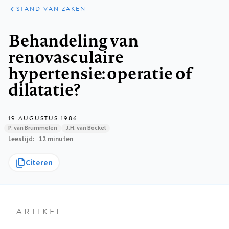
KLINISCHE
ARTIKELEN
PRAKTIJK
STAND VAN ZAKEN
Kruimelpad
Behandeling van
renovasculaire
hypertensie: operatie of
dilatatie?
19 AUGUSTUS 1986
P. van Brummelen
J.H. van Bockel
Leestijd
12 minuten
Citeren
ARTIKEL