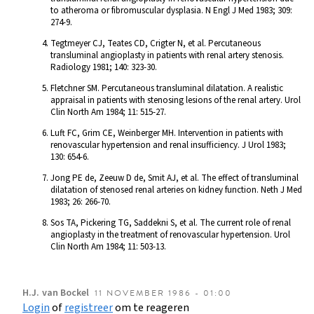
to atheroma or fibromuscular dysplasia. N Engl J Med 1983; 309:
274-9.
Tegtmeyer CJ, Teates CD, Crigter N, et al. Percutaneous
transluminal angioplasty in patients with renal artery stenosis.
Radiology 1981; 140: 323-30.
Fletchner SM. Percutaneous transluminal dilatation. A realistic
appraisal in patients with stenosing lesions of the renal artery. Urol
Clin North Am 1984; 11: 515-27.
Luft FC, Grim CE, Weinberger MH. Intervention in patients with
renovascular hypertension and renal insufficiency. J Urol 1983;
130: 654-6.
Jong PE de, Zeeuw D de, Smit AJ, et al. The effect of transluminal
dilatation of stenosed renal arteries on kidney function. Neth J Med
1983; 26: 266-70.
Sos TA, Pickering TG, Saddekni S, et al. The current role of renal
angioplasty in the treatment of renovascular hypertension. Urol
Clin North Am 1984; 11: 503-13.
H.J.
van Bockel
11 NOVEMBER 1986 - 01:00
Login
of
registreer
om te reageren