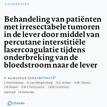
ARTIKELEN
ONDERZOEK
ONDERZOEK
Kruimelpad
Behandeling van patiënten
met irresectabele tumoren
in de lever door middel van
percutane interstitiële
lasercoagulatie tijdens
onderbreking van de
bloedstroom naar de lever
11 AUGUSTUS 2000
ABSTRACT
J. Heisterkamp
R. van Hillegersberg
R.A. de Man
H.W. Tilanus
J.W. Kuiper
P.M.T. Pattynama
J.N.M. IJzermans
Leestijd
16 minuten
Citeren