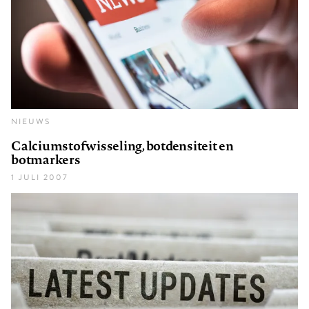
NIEUWS
Calciumstofwisseling, botdensiteit en
botmarkers
1 JULI 2007