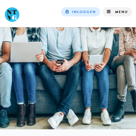
INLOGGEN
MENU
Top
navigation
IN