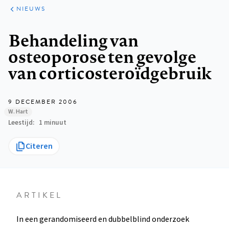
ARTIKELEN
HET
NIEUWS
KORT
Kruimelpad
Behandeling van
osteoporose ten gevolge
van corticosteroïdgebruik
9 DECEMBER 2006
W. Hart
Leestijd
1 minuut
Citeren
ARTIKEL
In een gerandomiseerd en dubbelblind onderzoek