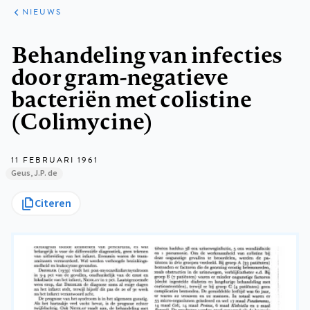
ARTIKELEN
HET
NIEUWS
KORT
Kruimelpad
Behandeling van infecties
door gram-negatieve
bacteriën met colistine
(Colimycine)
11 FEBRUARI 1961
Geus, J.P. de
Citeren