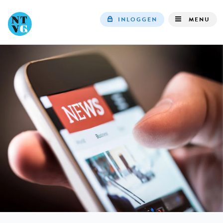
INLOGGEN
MENU
Top
navigation
IN