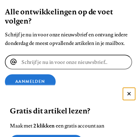
Alle ontwikkelingen op de voet
volgen?
Schrijf je nu in voor onze nieuwsbrief en ontvang iedere
donderdag de meest opvallende artikelen in je mailbox.
E-
mailadres
AANMELDEN
Deze site gebruikt cookies
VOLG ONS OP
Gratis dit artikel lezen?
Zie onze cookie policy
ACCEPTEER AANBEVOLEN INSTELLINGEN
Volg
Volg
Volg
Volg
Volg
Volg
2 klikken
Maak met
een gratis account aan
ons
ons
ons
ons
ons
ons