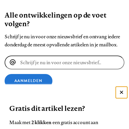
Alle ontwikkelingen op de voet
volgen?
Schrijf je nu in voor onze nieuwsbrief en ontvang iedere
donderdag de meest opvallende artikelen in je mailbox.
E-
mailadres
AANMELDEN
Deze site gebruikt cookies
VOLG ONS OP
Gratis dit artikel lezen?
Zie onze cookie policy
ACCEPTEER AANBEVOLEN INSTELLINGEN
Volg
Volg
Volg
Volg
Volg
Volg
2 klikken
Maak met
een gratis account aan
ons
ons
ons
ons
ons
ons