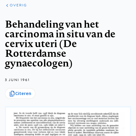
ARTIKELEN
OVERIG
OVERIG
Kruimelpad
Behandeling van het
carcinoma in situ van de
cervix uteri (De
Rotterdamse
gynaecologen)
3 JUNI 1961
Citeren