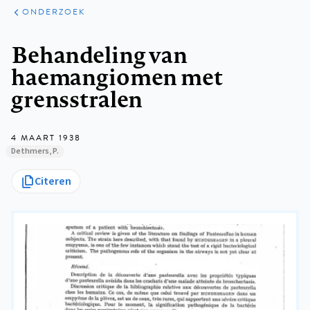
ARTIKELEN
ONDERZOEK
ONDERZOEK
Kruimelpad
Behandeling van
haemangiomen met
grensstralen
4 MAART 1938
Dethmers, P.
Citeren