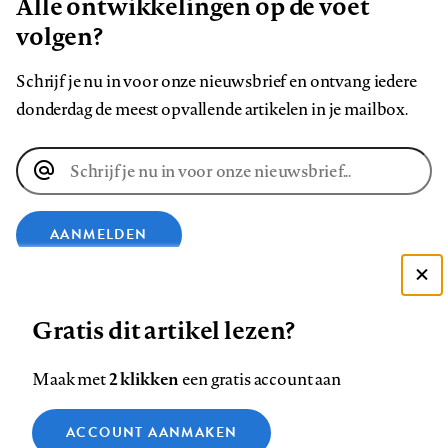
Alle ontwikkelingen op de voet
volgen?
Schrijf je nu in voor onze nieuwsbrief en ontvang iedere
donderdag de meest opvallende artikelen in je mailbox.
E-
mailadres
AANMELDEN
Deze site gebruikt cookies
VOLG ONS OP
Gratis dit artikel lezen?
Zie onze cookie policy
ACCEPTEER AANBEVOLEN INSTELLINGEN
Volg
Volg
Volg
Volg
Volg
Volg
2 klikken
Maak met
een gratis account aan
ons
ons
ons
ons
ons
ons
Functionele cookies
op
op
op
op
op
op
Contact
Colofon
Disclaimer
Privacy
About us
ACCOUNT AANMAKEN
Medische vragen verdienen
Sluiten