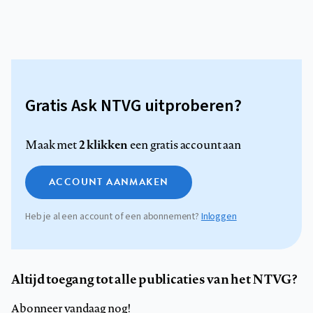
Gratis Ask NTVG uitproberen?
2 klikken
Maak met
een gratis account aan
ACCOUNT AANMAKEN
Heb je al een account of een abonnement?
Inloggen
Altijd toegang tot alle publicaties van het NTVG?
Abonneer vandaag nog!