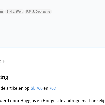
en
E.H.J. Weil
F.M.J. Debruyne
KEL
ding
 de artikelen op
bl. 766
en
768
.
 werd door Huggins en Hodges de androgeenafhankelij