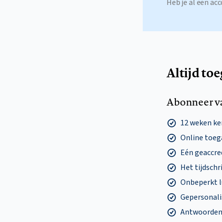
Heb je al een a
Altijd to
Abonneer v
12 weken k
Online toega
Eén geaccre
Het tijdschri
Onbeperkt l
Gepersonalis
Antwoorden o