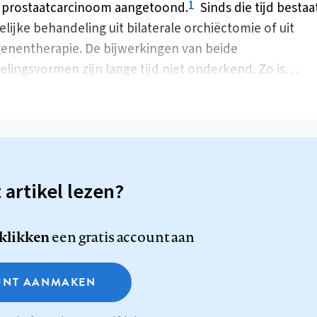
1
 prostaatcarcinoom aangetoond.
Sinds die tijd bestaa
elijke behandeling uit bilaterale orchiëctomie of uit
enentherapie. De bijwerkingen van beide
lingsvormen zijn lange tijd niet onderkend. Zo is…
t artikel lezen?
 klikken
een gratis account aan
NT AANMAKEN