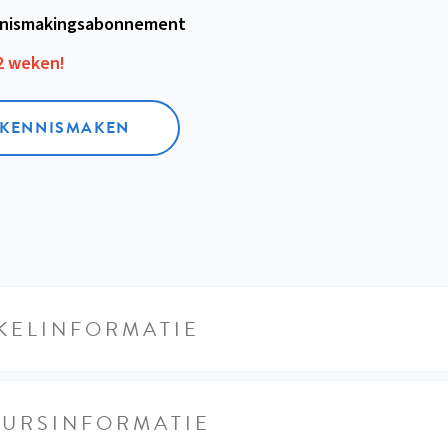
nismakings­abonnement
12 weken!
L KENNISMAKEN
KELINFORMATIE
EURSINFORMATIE