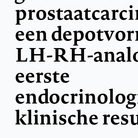
prostaatcarc
een depotvo
LH-RH-analo
eerste
endocrinolog
klinische res