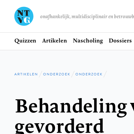
onafhankelijk, multidisciplinair en betrouw
Home
Quizzen
Artikelen
Nascholing
Dossiers
Hoofdnavigatie
ARTIKELEN
ONDERZOEK
ONDERZOEK
Kruimelpad
Behandeling 
gevorderd