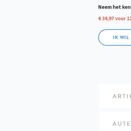
Neem het ken
€ 34,97 voor 
IK WI
ARTI
AUT