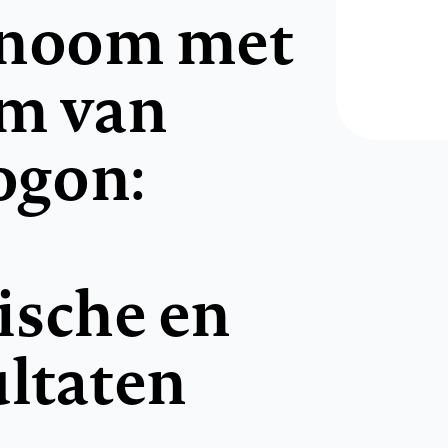
inoom met
rm van
gon:
ische en
ultaten