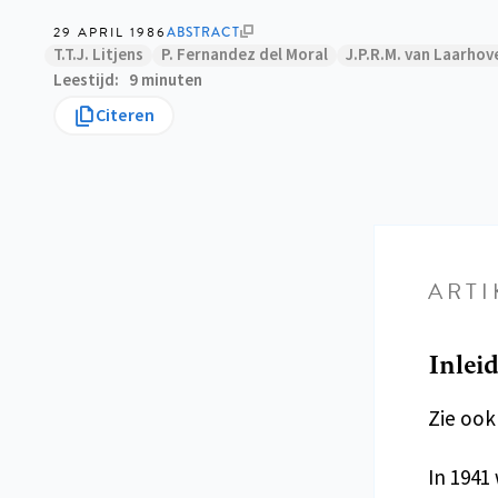
29 APRIL 1986
ABSTRACT
T.T.J. Litjens
P. Fernandez del Moral
J.P.R.M. van Laarhov
Leestijd
9 minuten
Citeren
ARTI
Inlei
Zie ook
In 1941