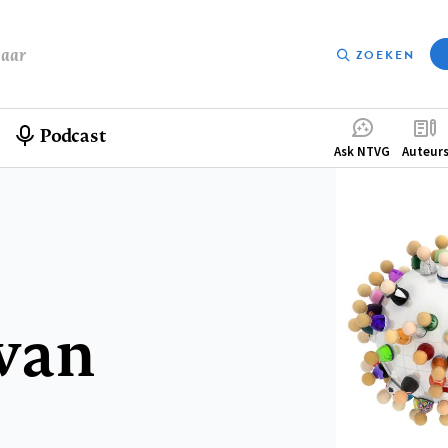
baar
ZOEKEN
Podcast
Compleme
Ask NTVG
Auteur
menu
van