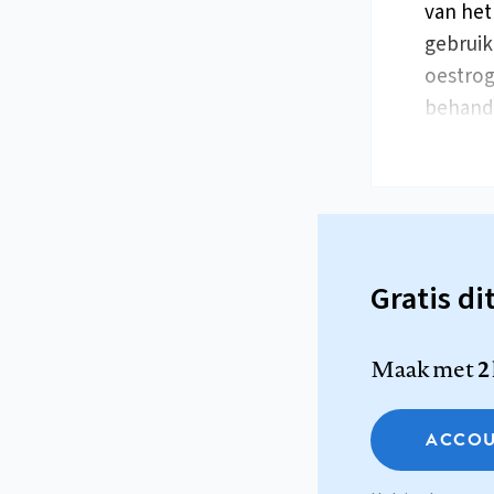
van het
gebruik
oestrog
behande
Gratis di
Maak met
2
ACCOU