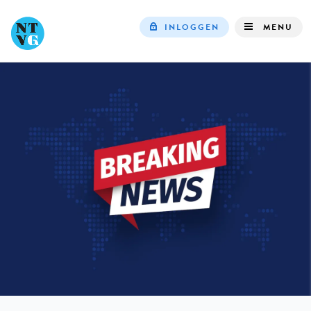
INLOGGEN
MENU
Top
navigation
IN