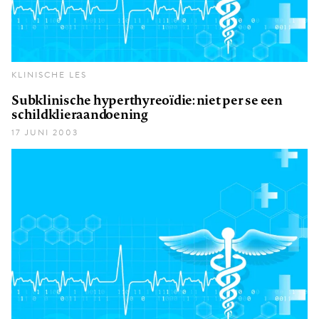
KLINISCHE LES
Subklinische hyperthyreoïdie: niet per se een
schildklieraandoening
17 JUNI 2003