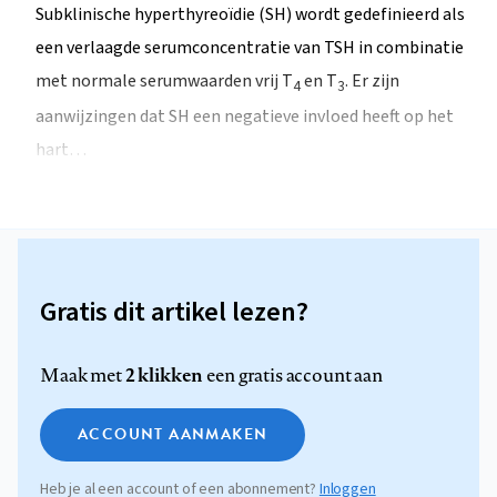
Subklinische hyperthyreoïdie (SH) wordt gedefinieerd als
een verlaagde serumconcentratie van TSH in combinatie
met normale serumwaarden vrij T
en T
. Er zijn
4
3
aanwijzingen dat SH een negatieve invloed heeft op het
hart…
Gratis dit artikel lezen?
2 klikken
Maak met
een gratis account aan
ACCOUNT AANMAKEN
Heb je al een account of een abonnement?
Inloggen