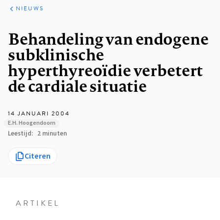
ARTIKELEN
HET
NIEUWS
KORT
Kruimelpad
Behandeling van endogene
subklinische
hyperthyreoïdie verbetert
de cardiale situatie
14 JANUARI 2004
E.H. Hoogendoorn
Leestijd
2 minuten
Citeren
ARTIKEL