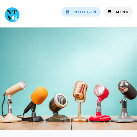
INLOGGEN
MENU
Top
navigation
IN