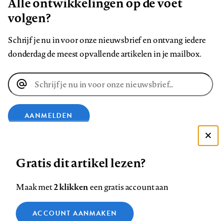
Alle ontwikkelingen op de voet
volgen?
Schrijf je nu in voor onze nieuwsbrief en ontvang iedere
donderdag de meest opvallende artikelen in je mailbox.
E-
mailadres
AANMELDEN
Deze site gebruikt cookies
VOLG ONS OP
Gratis dit artikel lezen?
Zie onze cookie policy
ACCEPTEER AANBEVOLEN INSTELLINGEN
Volg
Volg
Volg
Volg
Volg
Volg
2 klikken
Maak met
een gratis account aan
ons
ons
ons
ons
ons
ons
Functionele cookies
op
op
op
op
op
op
Contact
Colofon
Disclaimer
Privacy
About us
ACCOUNT AANMAKEN
Medische vragen verdienen
Sluiten