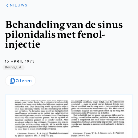
ARTIKELEN
HET
NIEUWS
KORT
Kruimelpad
Behandeling van de sinus
pilonidalis met fenol-
injectie
15 APRIL 1975
Bouvy, L.A.
Citeren