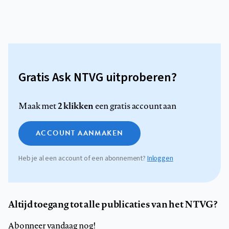
Gratis Ask NTVG uitproberen?
2 klikken
Maak met
een gratis account aan
ACCOUNT AANMAKEN
Heb je al een account of een abonnement?
Inloggen
Altijd toegang tot alle publicaties van het NTVG?
Abonneer vandaag nog!