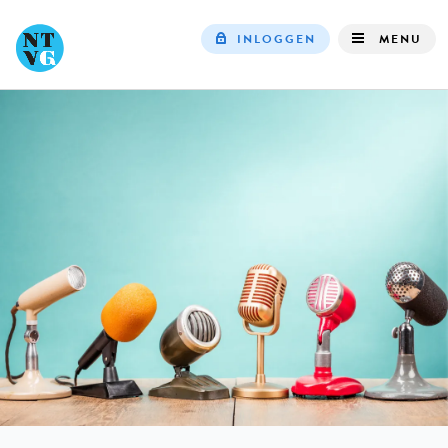
INLOGGEN
MENU
Top
navigation
IN