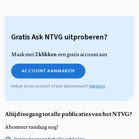
Gratis Ask NTVG uitproberen?
2 klikken
Maak met
een gratis account aan
ACCOUNT AANMAKEN
Heb je al een account of een abonnement?
Inloggen
Altijd toegang tot alle publicaties van het NTVG?
Abonneer vandaag nog!