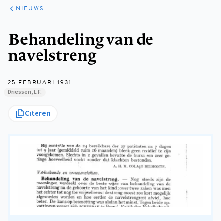
ARTIKELEN
HET
NIEUWS
KORT
Kruimelpad
Behandeling van de
navelstreng
25 FEBRUARI 1931
Driessen, L.F.
Citeren