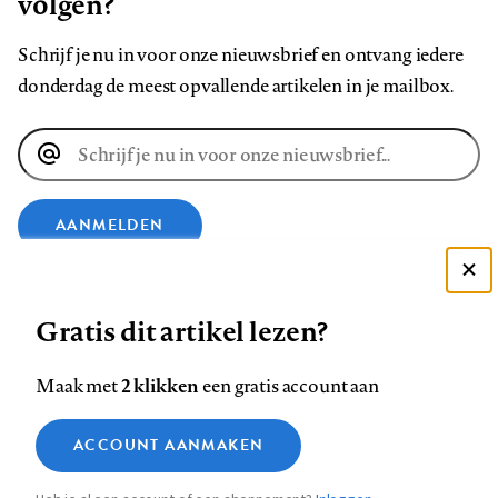
volgen?
Schrijf je nu in voor onze nieuwsbrief en ontvang iedere
donderdag de meest opvallende artikelen in je mailbox.
E-
mailadres
AANMELDEN
Deze site gebruikt cookies
VOLG ONS OP
Gratis dit artikel lezen?
Zie onze cookie policy
ACCEPTEER AANBEVOLEN INSTELLINGEN
Volg
Volg
Volg
Volg
Volg
Volg
2 klikken
Maak met
een gratis account aan
ons
ons
ons
ons
ons
ons
Functionele cookies
op
op
op
op
op
op
Contact
Colofon
Disclaimer
Privacy
About us
ACCOUNT AANMAKEN
Medische vragen verdienen
Sluiten
Footer
Analytische cookies
Facebook
LinkedIn
Bluesky
Instagram
YouTube
Pinterest
betrouwbare antwoorden