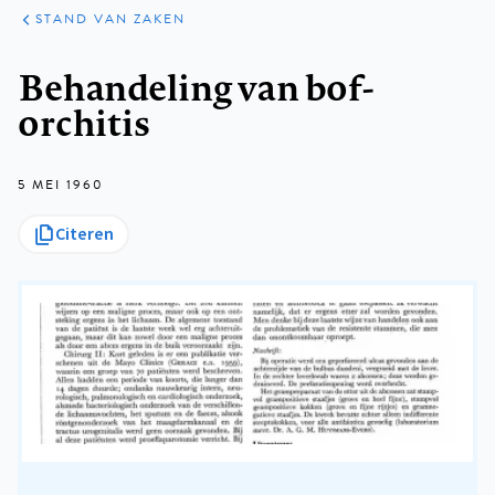
KLINISCHE
ARTIKELEN
PRAKTIJK
STAND VAN ZAKEN
Kruimelpad
Behandeling van bof-
orchitis
5 MEI 1960
Citeren