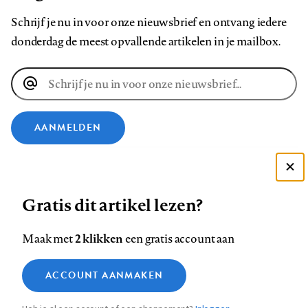
Schrijf je nu in voor onze nieuwsbrief en ontvang iedere
donderdag de meest opvallende artikelen in je mailbox.
E-
mailadres
AANMELDEN
VOLG ONS OP
Deze site gebruikt cookies
Gratis dit artikel lezen?
Zie onze cookie policy
Volg
Volg
Volg
Volg
Volg
Volg
ACCEPTEER AANBEVOLEN INSTELLINGEN
ons
ons
2 klikken
ons
ons
ons
ons
Maak met
een gratis account aan
op
op
op
op
op
op
Contact
Colofon
Disclaimer
Privacy
About us
Functionele cookies
Footer
ACCOUNT AANMAKEN
Facebook
LinkedIn
Bluesky
Instagram
YouTube
Pinterest
Medische vragen verdienen
Sluiten
Analytische cookies
betrouwbare antwoorden