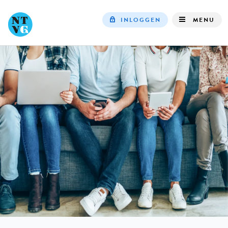
INLOGGEN
MENU
Top
navigation
IN