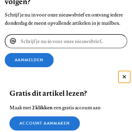
volgen?
Schrijf je nu in voor onze nieuwsbrief en ontvang iedere
donderdag de meest opvallende artikelen in je mailbox.
E-
mailadres
AANMELDEN
VOLG ONS OP
Deze site gebruikt cookies
Gratis dit artikel lezen?
Zie onze cookie policy
Volg
Volg
Volg
Volg
Volg
Volg
ACCEPTEER AANBEVOLEN INSTELLINGEN
ons
ons
2 klikken
ons
ons
ons
ons
Maak met
een gratis account aan
op
op
op
op
op
op
Contact
Colofon
Disclaimer
Privacy
About us
Functionele cookies
Footer
ACCOUNT AANMAKEN
Facebook
LinkedIn
Bluesky
Instagram
YouTube
Pinterest
Medische vragen verdienen
Sluiten
Analytische cookies