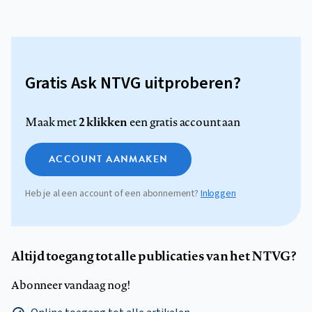
Gratis Ask NTVG uitproberen?
2 klikken
Maak met
een gratis account aan
ACCOUNT AANMAKEN
Heb je al een account of een abonnement?
Inloggen
Altijd toegang tot alle publicaties van het NTVG?
Abonneer vandaag nog!