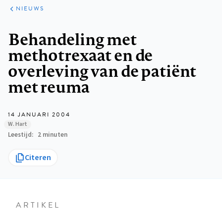
ARTIKELEN
HET
NIEUWS
KORT
Kruimelpad
Behandeling met
methotrexaat en de
overleving van de patiënt
met reuma
14 JANUARI 2004
W. Hart
Leestijd
2 minuten
Citeren
ARTIKEL