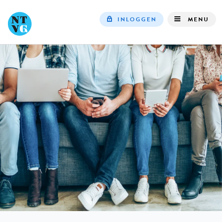
INLOGGEN
MENU
Top
navigation
IN