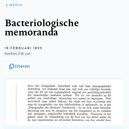
ARTIKELEN
VARIA
MEDIA
Kruimelpad
Bacteriologische
memoranda
18 FEBRUARI 1899
Haeften, F.W. van
Citeren