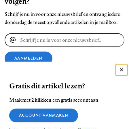
volgen?
Schrijf je nu in voor onze nieuwsbrief en ontvang iedere
donderdag de meest opvallende artikelen in je mailbox.
E-
mailadres
AANMELDEN
Deze site gebruikt cookies
VOLG ONS OP
Gratis dit artikel lezen?
Zie onze cookie policy
ACCEPTEER AANBEVOLEN INSTELLINGEN
Volg
Volg
Volg
Volg
Volg
Volg
2 klikken
Maak met
een gratis account aan
ons
ons
ons
ons
ons
ons
Functionele cookies
op
op
op
op
op
op
Contact
Colofon
Disclaimer
Privacy
About us
ACCOUNT AANMAKEN
Medische vragen verdienen
Sluiten
Footer
Analytische cookies
Facebook
LinkedIn
Bluesky
Instagram
YouTube
Pinterest
betrouwbare antwoorden