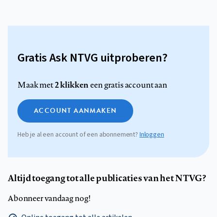
Gratis Ask NTVG uitproberen?
2 klikken
Maak met
een gratis account aan
ACCOUNT AANMAKEN
Heb je al een account of een abonnement?
Inloggen
Altijd toegang tot alle publicaties van het NTVG?
Abonneer vandaag nog!