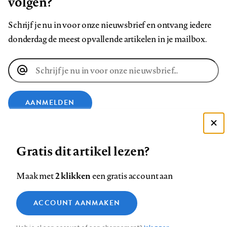
volgen?
Schrijf je nu in voor onze nieuwsbrief en ontvang iedere
donderdag de meest opvallende artikelen in je mailbox.
E-
mailadres
AANMELDEN
Deze site gebruikt cookies
VOLG ONS OP
Gratis dit artikel lezen?
Zie onze cookie policy
ACCEPTEER AANBEVOLEN INSTELLINGEN
Volg
Volg
Volg
Volg
Volg
Volg
2 klikken
Maak met
een gratis account aan
ons
ons
ons
ons
ons
ons
Functionele cookies
op
op
op
op
op
op
Contact
Colofon
Disclaimer
Privacy
About us
ACCOUNT AANMAKEN
Medische vragen verdienen
Sluiten
Footer
Analytische cookies
Facebook
LinkedIn
Bluesky
Instagram
YouTube
Pinterest
betrouwbare antwoorden