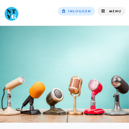
INLOGGEN
MENU
Top
navigation
IN