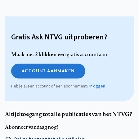
Gratis Ask NTVG uitproberen?
2 klikken
Maak met
een gratis account aan
ACCOUNT AANMAKEN
Heb je al een account of een abonnement?
Inloggen
Altijd toegang tot alle publicaties van het NTVG?
Abonneer vandaag nog!