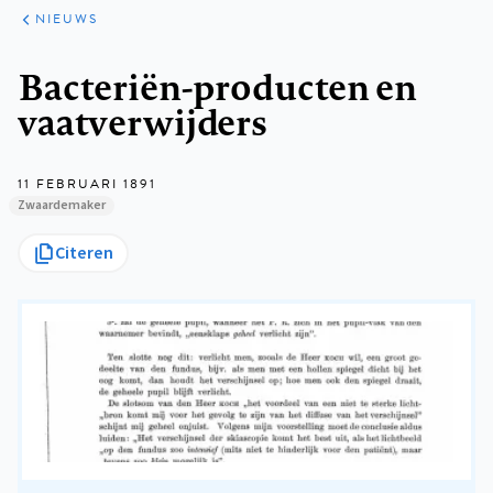
ARTIKELEN
HET
NIEUWS
KORT
Kruimelpad
Bacteriën-producten en
vaatverwijders
11 FEBRUARI 1891
Zwaardemaker
Citeren