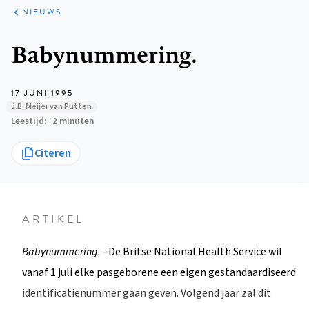
ARTIKELEN
HET
NIEUWS
KORT
Kruimelpad
Babynummering.
17 JUNI 1995
J.B. Meijer van Putten
Leestijd
2 minuten
Citeren
ARTIKEL
Babynummering. -
De Britse National Health Service wil
vanaf 1 juli elke pasgeborene een eigen gestandaardiseerd
identificatienummer gaan geven. Volgend jaar zal dit