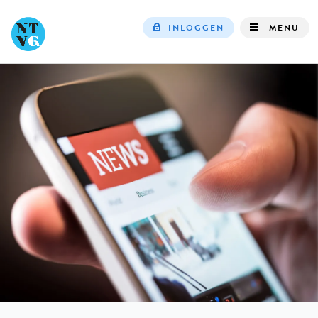
INLOGGEN
MENU
Top
navigation
IN