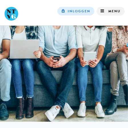
INLOGGEN
MENU
Top
navigation
IN