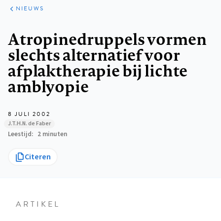
ARTIKELEN
HET
NIEUWS
KORT
Kruimelpad
Atropinedruppels vormen
slechts alternatief voor
afplaktherapie bij lichte
amblyopie
8 JULI 2002
J.T.H.N. de Faber
Leestijd
2 minuten
Citeren
ARTIKEL