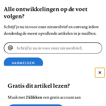
Alle ontwikkelingen op de voet
volgen?
Schrijf je nu in voor onze nieuwsbrief en ontvang iedere
donderdag de meest opvallende artikelen in je mailbox.
E-
mailadres
AANMELDEN
Deze site gebruikt cookies
VOLG ONS OP
Gratis dit artikel lezen?
Zie onze cookie policy
ACCEPTEER AANBEVOLEN INSTELLINGEN
Volg
Volg
Volg
Volg
Volg
Volg
2 klikken
Maak met
een gratis account aan
ons
ons
ons
ons
ons
ons