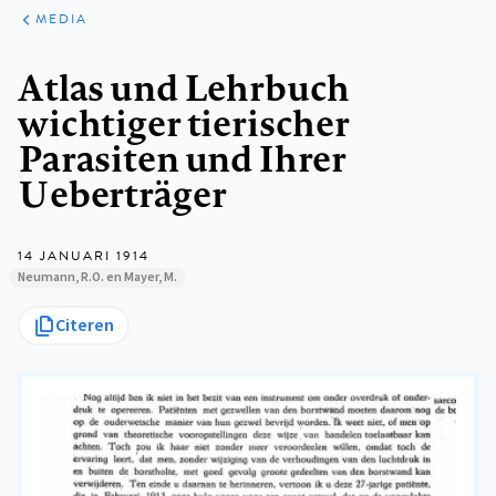
ARTIKELEN
VARIA
MEDIA
Kruimelpad
Atlas und Lehrbuch
wichtiger tierischer
Parasiten und Ihrer
Ueberträger
14 JANUARI 1914
Neumann, R.O. en Mayer, M.
Citeren