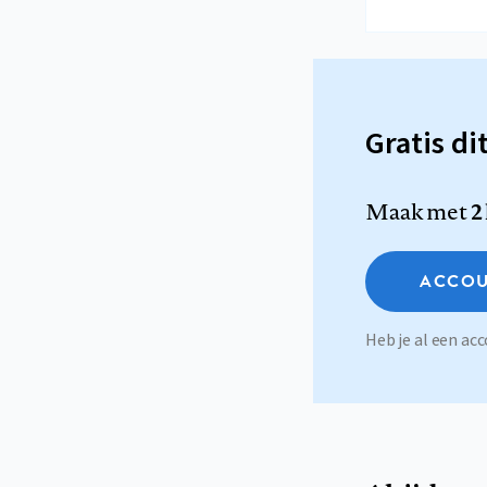
Gratis di
Maak met
2
ACCOU
Heb je al een a