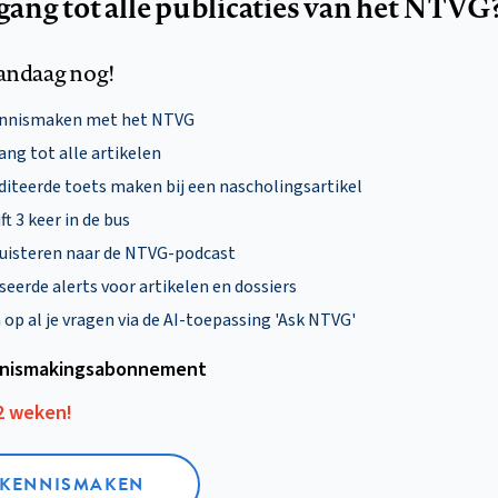
egang tot alle publicaties van het NTVG
andaag nog!
ennismaken met het NTVG
ng tot alle artikelen
diteerde toets maken bij een nascholingsartikel
ft 3 keer in de bus
uisteren naar de NTVG-podcast
eerde alerts voor artikelen en dossiers
p al je vragen via de AI-toepassing 'Ask NTVG'
nismakings­abonnement
12 weken!
L KENNISMAKEN