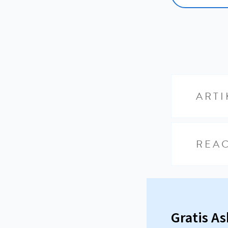
ARTI
REAC
Gratis A