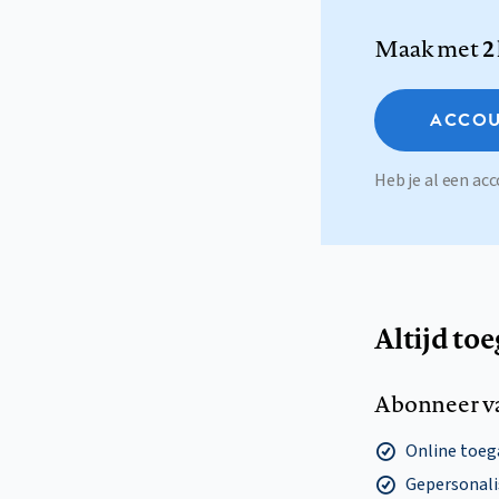
Maak met
2
ACCOU
Heb je al een a
Altijd to
Abonneer v
Online toega
Gepersonalis