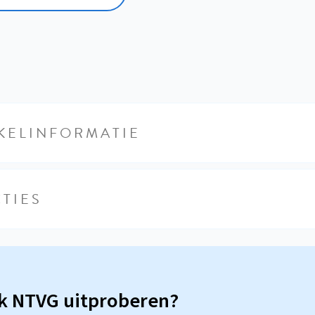
KELINFORMATIE
TIES
sk NTVG uitproberen?