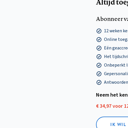
Altijd to
Abonneer v
12 weken k
Online toega
Eén geaccre
Het tijdschri
Onbeperkt l
Gepersonalis
Antwoorden o
Neem het ken
€ 34,97 voor 
IK WI