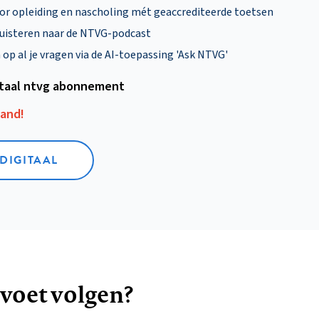
oor opleiding en nascholing mét geaccrediteerde toetsen
uisteren naar de NTVG-podcast
p al je vragen via de AI-toepassing 'Ask NTVG'
itaal ntvg abonnement
aand!
 DIGITAAL
 voet volgen?