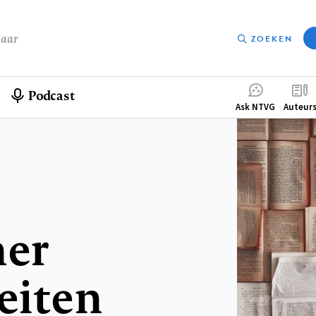
baar
ZOEKEN
Podcast
Compleme
Ask NTVG
Auteur
menu
her
iten