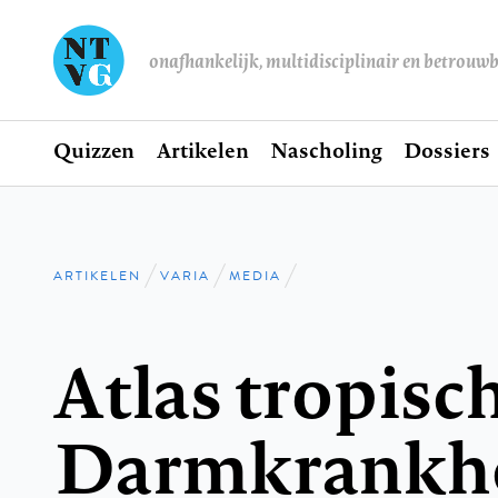
onafhankelijk, multidisciplinair en betrouw
Home
Quizzen
Artikelen
Nascholing
Dossiers
Hoofdnavigatie
ARTIKELEN
VARIA
MEDIA
Kruimelpad
Atlas tropisc
Darmkrankhe