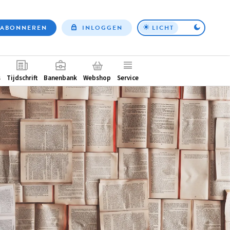
ABONNEREN
INLOGGEN
LICHT
Top
nav
ntair
s
Tijdschrift
Banenbank
Webshop
Service