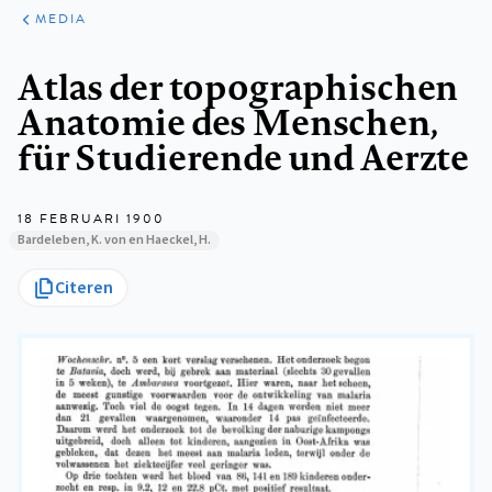
ARTIKELEN
VARIA
MEDIA
Kruimelpad
Atlas der topographischen
Anatomie des Menschen,
für Studierende und Aerzte
18 FEBRUARI 1900
Bardeleben, K. von en Haeckel, H.
Citeren