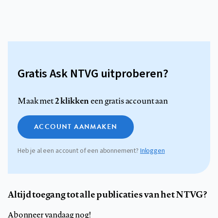
Gratis Ask NTVG uitproberen?
2 klikken
Maak met
een gratis account aan
ACCOUNT AANMAKEN
Heb je al een account of een abonnement?
Inloggen
Altijd toegang tot alle publicaties van het NTVG?
Abonneer vandaag nog!