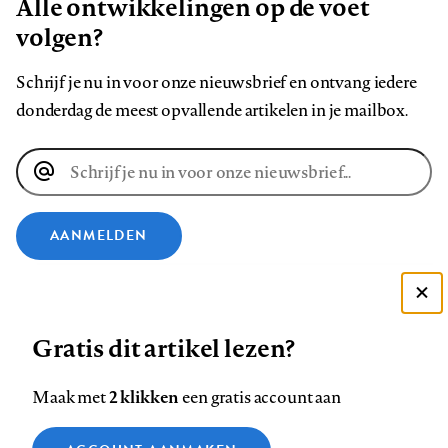
Alle ontwikkelingen op de voet
volgen?
Schrijf je nu in voor onze nieuwsbrief en ontvang iedere
donderdag de meest opvallende artikelen in je mailbox.
E-
mailadres
AANMELDEN
VOLG ONS OP
Deze site gebruikt cookies
Gratis dit artikel lezen?
Zie onze cookie policy
Volg
Volg
Volg
Volg
Volg
Volg
ACCEPTEER AANBEVOLEN INSTELLINGEN
ons
ons
2 klikken
ons
ons
ons
ons
Maak met
een gratis account aan
op
op
op
op
op
op
Contact
Colofon
Disclaimer
Privacy
About us
Functionele cookies